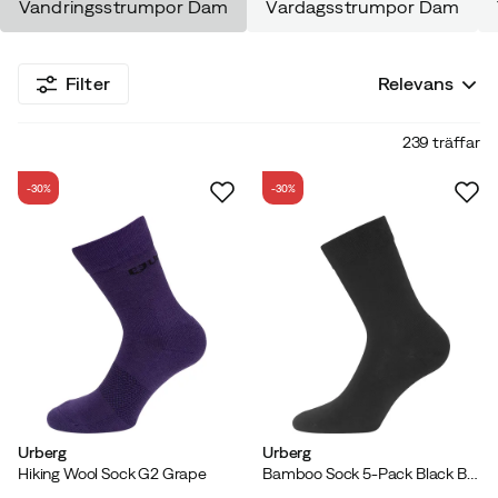
Vandringsstrumpor Dam
Vardagsstrumpor Dam
strumpor för att minska friktionen mellan fot och
vandringskänga
.
Använd en tunn ventilerande strumpa närmst foten och
komplettera med en tjockare ullstrumpa ovanpå.
Filter
Relevans
239 träffar
-30%
-30%
Urberg
Urberg
Hiking Wool Sock G2 Grape
Bamboo Sock 5-Pack Black Beauty