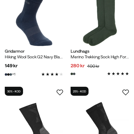
Gridarmor
Lundhags
Hiking Wool Sock G2 Navy Blazer
Merino Trekking Sock High Forest Green
149 kr
280 kr
400 kr
price
discounted
original
1
price
price
30% - KOD
25% - KOD