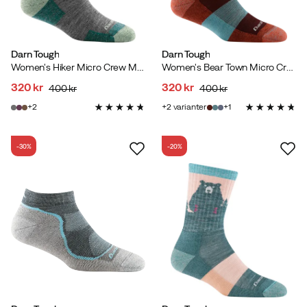
Darn Tough
Darn Tough
Women's Hiker Micro Crew Midweight Hiking Sock Cushion Slate
Women's Bear Town Micro Crew Light Cushion Burgundy
320 kr
320 kr
400 kr
400 kr
discounted
original
discounted
original
2
2
varianter
1
price
price
price
price
-30%
-20%