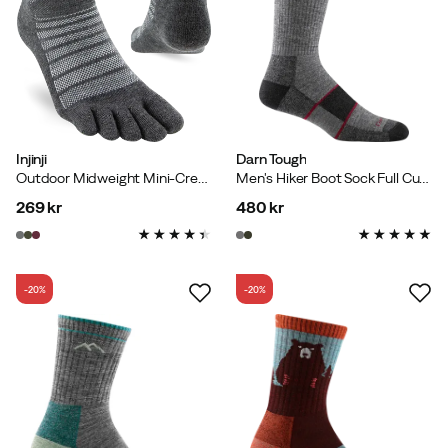
Injinji
Darn Tough
Outdoor Midweight Mini-Crew Wool Slate
Men's Hiker Boot Sock Full Cushion Charcoal
269 kr
480 kr
price
price
-20%
-20%