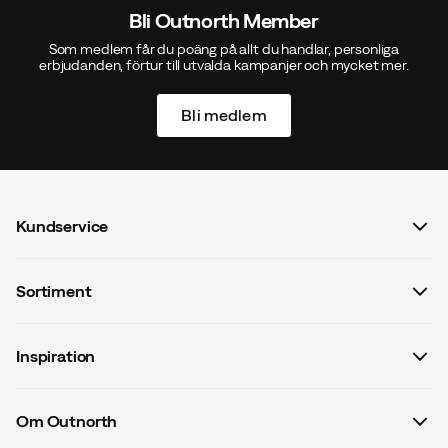
Bli Outnorth Member
Som medlem får du poäng på allt du handlar, personliga
erbjudanden, förtur till utvalda kampanjer och mycket mer.
Bli medlem
Kundservice
Vanliga frågor & svar
Sortiment
Kontakta oss
Dam
Köpvillkor
Inspiration
Herr
Betalningsvillkor
Guider
Barn
Leveransvillkor
Om Outnorth
#yesOutnorth
Utrustning
Dataskyddspolicy