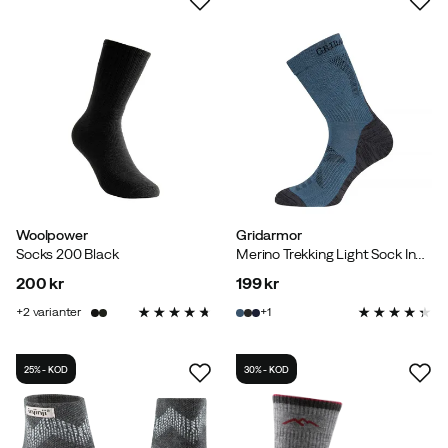
Woolpower
Gridarmor
Socks 200 Black
Merino Trekking Light Sock Indian Teal
200 kr
199 kr
price
price
2
varianter
1
25% - KOD
30% - KOD