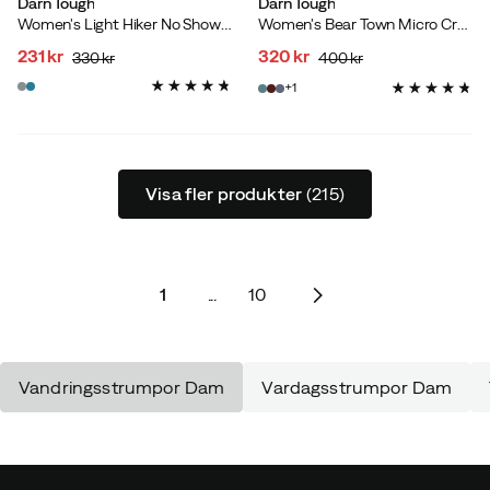
Darn Tough
Darn Tough
Women's Light Hiker No Show Lightweight with Cushion Slate
Women's Bear Town Micro Crew Light Cushion Quartz
231 kr
320 kr
330 kr
400 kr
discounted
original
discounted
original
1
price
price
price
price
Visa fler produkter
(215)
1
...
10
Vandringsstrumpor Dam
Vardagsstrumpor Dam