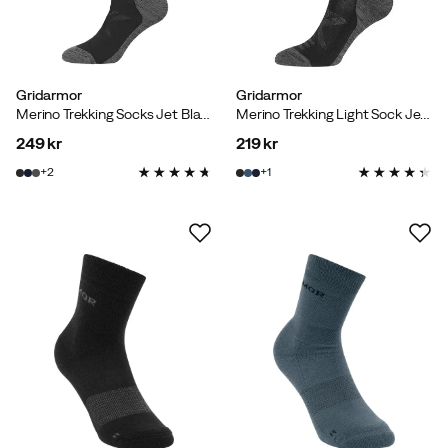
Gridarmor
Gridarmor
Merino Trekking Socks Jet Black
Merino Trekking Light Sock Jet Black
249 kr
219 kr
price
price
2
1