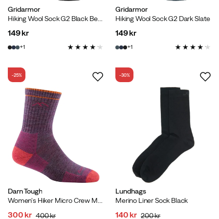
Gridarmor
Gridarmor
Hiking Wool Sock G2 Black Beauty
Hiking Wool Sock G2 Dark Slate
149 kr
149 kr
price
price
1
1
-25%
-30%
Darn Tough
Lundhags
Women's Hiker Micro Crew Midweight Hiking Sock Cushion Plum Heather
Merino Liner Sock Black
300 kr
140 kr
400 kr
200 kr