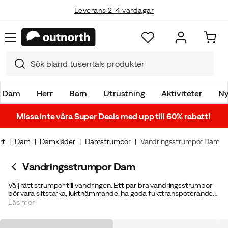
Leverans 2-4 vardagar
Fri frakt över 699 kr
Dam
Herr
Barn
Utrustning
Aktiviteter
Ny
Missa inte våra Super Deals med upp till 60% rabatt!
rt
Dam
Damkläder
Damstrumpor
Vandringsstrumpor Dam
Vandringsstrumpor Dam
Välj rätt strumpor till vandringen. Ett par bra vandringsstrumpor
bör vara slitstarka, lukthämmande, ha goda fukttranspoterande
egenskaper samt en skön passform. Vi har ett brett utbud av
Läs mer
vandringsstrumpor för dam från kvalitets varumärken som
Darn
Tough
,
Smartwool
och
Sealskinz
. För bästa komfort och för att
undvika skavsår rekommenderar vi att använda två lager