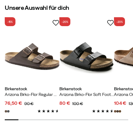
Unsere Auswahl für dich
-15%
-20%
-20%
Birkenstock
Birkenstock
Birkensto
Arizona Birko-Flor Regular Dark Brown
Arizona Birko-Flor Soft Footbed Regular Black
76,50 €
80 €
104 €
90 €
100 €
13
discounted
original
discounted
original
discoun
original
price
price
price
price
price
price