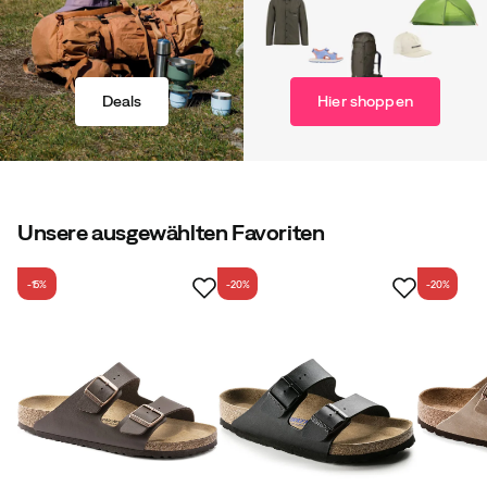
Deals
Hier shoppen
Unsere ausgewählten Favoriten
-15%
-20%
-20%