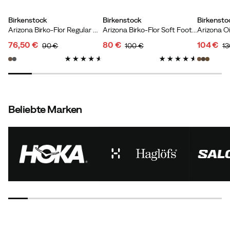
Birkenstock
Birkenstock
Birkensto
Arizona Birko-Flor Regular Dark Brown
Arizona Birko-Flor Soft Footbed Regular Black
76,50 €
80 €
104 €
90 €
100 €
13
discounted
original
discounted
original
discoun
original
price
price
price
price
price
price
Beliebte Marken