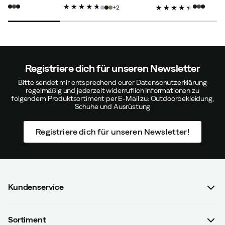
price
price
price
2
Mads L.
Vor 4 Jahren
Registriere dich für unseren Newsletter
Gutes Produkt. Relativ groß
Bitte sendet mir entsprechend eurer Datenschutzerklärung
regelmäßig und jederzeit widerruflich Informationen zu
folgendem Produktsortiment per E-Mail zu: Outdoorbekleidung,
Schuhe und Ausrüstung
Kenneth L.
Vor 4 Jahren
Registriere dich für unseren Newsletter!
Kanonisch schönes Hemd aus reiner Merinowolle.
Wunderbar zu tragen.
Kundenservice
FAQ & Bestellvorgang
Sortiment
Thomas B
Vor 11 Monaten
Verifizierter Käufer