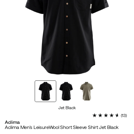
Jet Black
(
13
)
Aclima
Aclima Men's LeisureWool Short Sleeve Shirt Jet Black