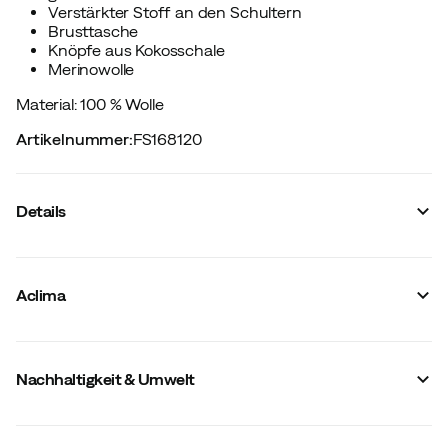
Verstärkter Stoff an den Schultern
Brusttasche
Knöpfe aus Kokosschale
Merinowolle
Material: 100 % Wolle
Artikelnummer
:
FS168120
Details
Hersteller-Artikelnummer
:
105980
Hersteller-Artikelname
:
Aclima short sleeve shirt M's
Aclima
Hersteller-Farbbezeichnung
:
Jet Black
Anzahl Taschen
:
1 St
Knopfleiste
:
Lange Knopfleiste
Material
:
Wolle (Merino)
Nachhaltigkeit & Umwelt
Belüftung
:
Nein
Materialgewicht
:
160 g/m2
Größe
:
S
Nachhaltigkeit
:
OEKO-TEX