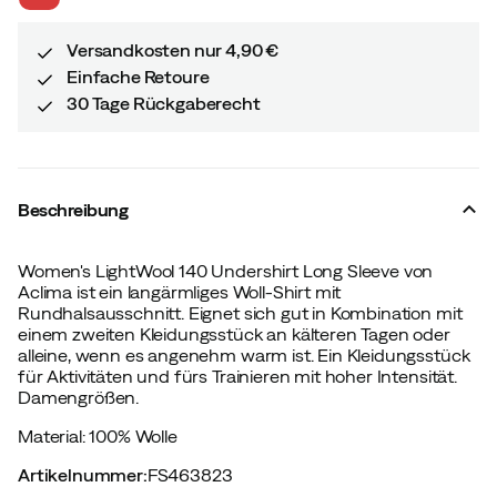
price
price
Versandkosten nur 4,90 €
Einfache Retoure
30 Tage Rückgaberecht
Beschreibung
Women's LightWool 140 Undershirt Long Sleeve von
Aclima ist ein langärmliges Woll-Shirt mit
Rundhalsausschnitt. Eignet sich gut in Kombination mit
einem zweiten Kleidungsstück an kälteren Tagen oder
alleine, wenn es angenehm warm ist. Ein Kleidungsstück
für Aktivitäten und fürs Trainieren mit hoher Intensität.
Damengrößen.
Material: 100% Wolle
Artikelnummer
:
FS463823