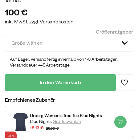
Tarmac
100 €
inkl. MwSt. zzgl. Versandkosten
price
Größenratgeber
Größe wählen
Auf Lager. Versandfertig innerhalb von 1-3 Arbeitstagen.
Versanddauer 4-5 Arbeitstage.
In den Warenkorb
Empfohlenes Zubehör
Urberg Women's Tree Tee Blue Nights
Blue Nights,
Größe wählen
18,13 €
25,90 €
discounted
original
-30%