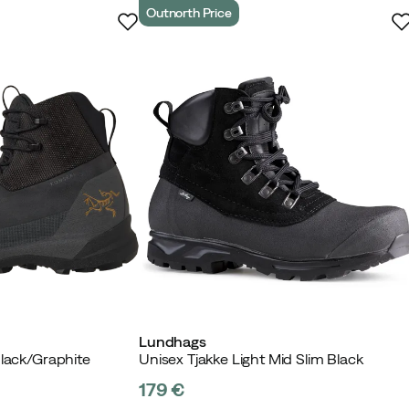
Outnorth Price
ierter Käufer
m gehen. Macht einen qualitativen hochwertigen Eindruck
rme wird nur eingehalten wenn man ständig in Bewegung
rad werden die Füße trotzdem kalt. Ansonsten Superr
rter Käufer
Lundhags
Black/Graphite
Unisex Tjakke Light Mid Slim Black
179 €
price