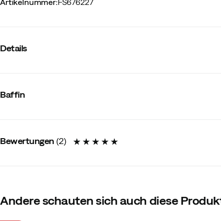
Artikelnummer
:
FS676227
Details
Hersteller-Artikelnummer
:
WICR-M001
Hersteller-Farbbezeichnung
:
Sort
Baffin
Größe
:
40.5
Bewertungen
(
2
)
5.0
Andere schauten sich auch diese Produk