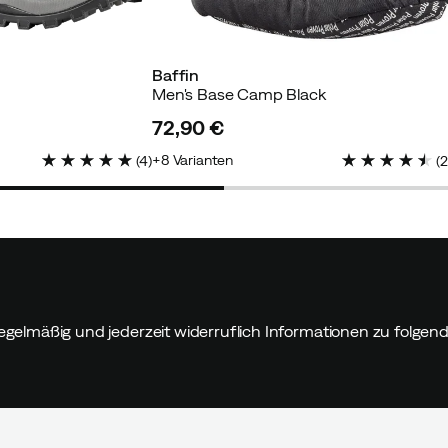
Baffin
Men's Base Camp Black
72,90 €
price
8
Varianten
(
4
)
(
egelmäßig und jederzeit widerruflich Informationen zu folge