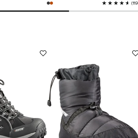
(
11
Verified by Trustvoice