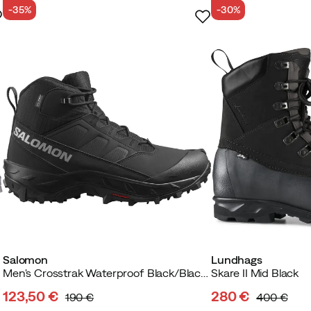
-35%
-30%
.
Salomon
Lundhags
Men's Crosstrak Waterproof Black/Black/Asphalt
Skare II Mid Black
123,50 €
280 €
190 €
400 €
discounted
original
discounted
original