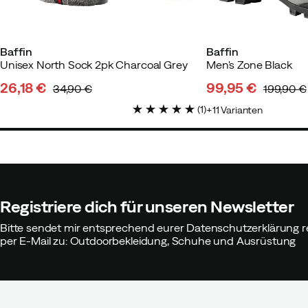
Baffin
Baffin
Unisex North Sock 2pk Charcoal Grey
Men's Zone Black
26,18 €
99,95 €
34,90 €
199,90 €
discounted
original
discounted
original
(
1
)
11
Varianten
price
price
price
price
Registriere dich für unseren Newsletter
Bitte sendet mir entsprechend eurer Datenschutzerklärung r
per E-Mail zu: Outdoorbekleidung, Schuhe und Ausrüstung