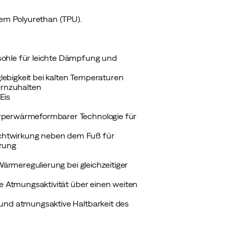
hem Polyurethan (TPU).
sohle für leichte Dämpfung und
ebigkeit bei kalten Temperaturen
rnzuhalten
Eis
rperwärmeformbarer Technologie für
chtwirkung neben dem Fuß für
erung
Wärmeregulierung bei gleichzeitiger
he Atmungsaktivität über einen weiten
und atmungsaktive Haltbarkeit des