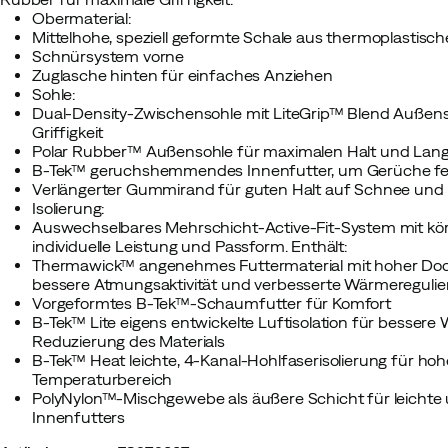
Obermaterial:
Mittelhohe, speziell geformte Schale aus thermoplastisc
Schnürsystem vorne
Zuglasche hinten für einfaches Anziehen
Sohle:
Dual-Density-Zwischensohle mit LiteGrip™ Blend Außen
Griffigkeit
Polar Rubber™ Außensohle für maximalen Halt und Langl
B-Tek™ geruchshemmendes Innenfutter, um Gerüche fe
Verlängerter Gummirand für guten Halt auf Schnee und 
Isolierung:
Auswechselbares Mehrschicht-Active-Fit-System mit kö
individuelle Leistung und Passform. Enthält:
Thermawick™ angenehmes Futtermaterial mit hoher Do
bessere Atmungsaktivität und verbesserte Wärmereguli
Vorgeformtes B-Tek™-Schaumfutter für Komfort
B-Tek™ Lite eigens entwickelte Luftisolation für bessere 
Reduzierung des Materials
B-Tek™ Heat leichte, 4-Kanal-Hohlfaserisolierung für ho
Temperaturbereich
PolyNylon™-Mischgewebe als äußere Schicht für leichte 
Innenfutters