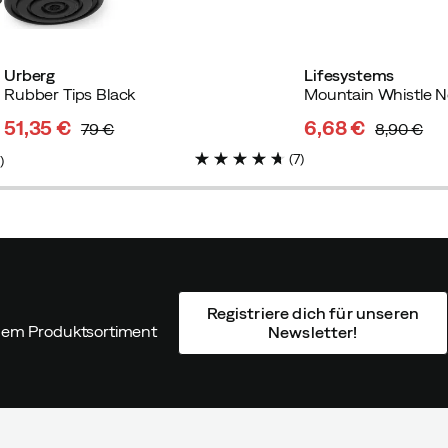
Urberg
Lifesystems
Rubber Tips Black
Mountain Whistle N
51,35 €
6,68 €
79 €
8,90 €
discounted
original
discounted
original
(
7
)
2
)
price
price
price
price
Registriere dich für unseren
ndem Produktsortiment
Newsletter!