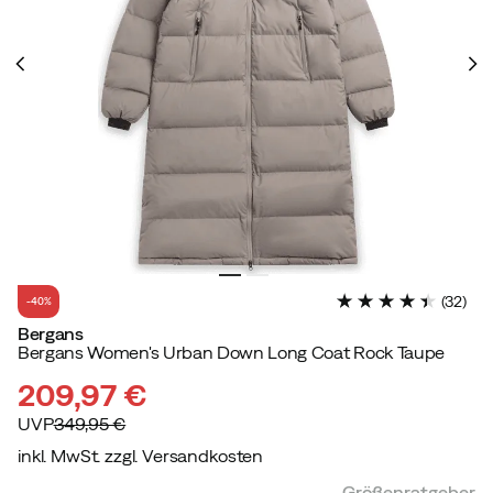
(
32
)
-40%
Bergans
Bergans Women's Urban Down Long Coat Rock Taupe
209,97 €
UVP
349,95 €
inkl. MwSt. zzgl. Versandkosten
discounted
original
Größenratgeber