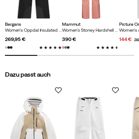
Bergans
Mammut
Picture O
Women's Oppdal Insulated Shell Pants Black
Women's Stoney Hardshell Thermo Pants Quartz Dust
269,95 €
390 €
144 €
36
price
price
discoun
original
price
price
Dazu passt auch