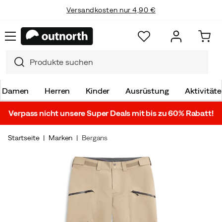
Versandkosten nur 4,90 €
Damen
Herren
Kinder
Ausrüstung
Aktivität
Verpass nicht unsere Super Deals mit bis zu 60% Rabatt!
Startseite
Marken
Bergans