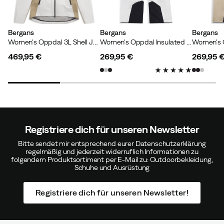
Bergans
Bergans
Bergans
Women's Oppdal 3L Shell Jacket Arctic White/sandstone
Women's Oppdal Insulated Shell Pants Arctic White
469,95 €
269,95 €
269,95 
price
price
price
Registriere dich für unseren Newsletter
Bitte sendet mir entsprechend eurer Datenschutzerklärung
regelmäßig und jederzeit widerruflich Informationen zu
folgendem Produktsortiment per E-Mail zu: Outdoorbekleidung,
Schuhe und Ausrüstung
Registriere dich für unseren Newsletter!