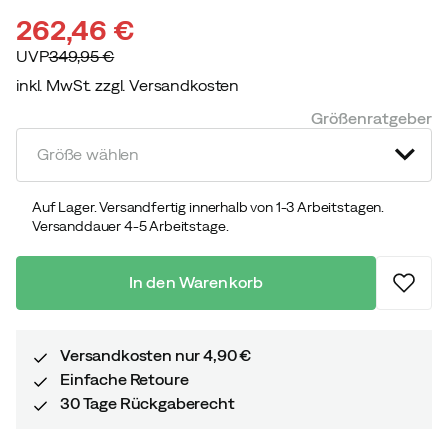
262,46 €
UVP
349,95 €
inkl. MwSt. zzgl. Versandkosten
discounted
original
Größenratgeber
price
price
Größe wählen
Auf Lager. Versandfertig innerhalb von 1-3 Arbeitstagen.
Versanddauer 4-5 Arbeitstage.
In den Warenkorb
Versandkosten nur 4,90 €
Einfache Retoure
30 Tage Rückgaberecht