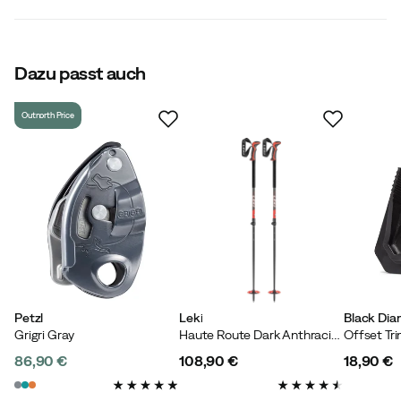
4.7
Dazu passt auch
Outnorth Price
basierend auf 3 Bewertungen
John N.
Vor 5 Jahren
Hallo, gutes Give-Away-Ding für Ihre Top-Traveller-
Kumpels.
Petzl
Leki
Black Di
Grigri Gray
Haute Route Dark Anthracite-Dark Red-Black
Offset Tri
Björn
86,90 €
108,90 €
18,90 €
Vor 1 Jahr
Verifizierter Käufer
price
price
price