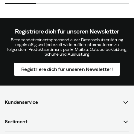
Größe:
OneSize
Farbe:
No Color
Registriere dich für unseren Newsletter
Carina
Vor 2 Jahren
Verifizierter Käufer
Bitte sendet mir entsprechend eurer Datenschutzerklärung
regelmäßig und jederzeit widerruflich Informationen zu
folgendem Produktsortiment per E-Mail zu: Outdoorbekleidung,
Schuhe und Ausrüstung
Registriere dich für unseren Newsletter!
Verified by Trustvoice
Kundenservice
FAQ & Bestellvorgang
Sortiment
Kontaktiere uns
Damen