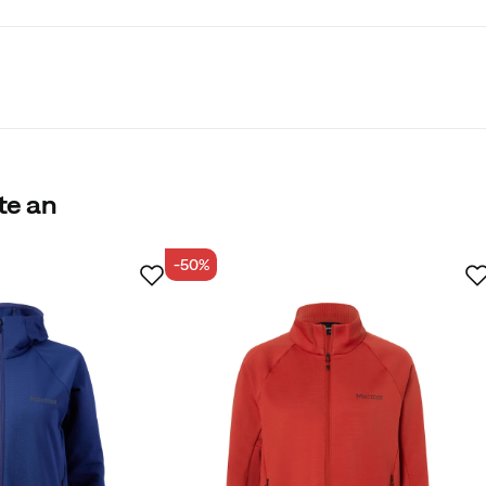
rungen bluesign PRODUCT oder Bluesign APPROVED zertifiziert
“ den Filterwert „Bluesign®“. Eine Bluesign Product Certificat
te an
es Produkts Bluesign-zertifiziert sind und dass das Produkt von
-50%
her, dass ein Textilmaterial, das Teil eines Produkts ist, gemä
ert ist.