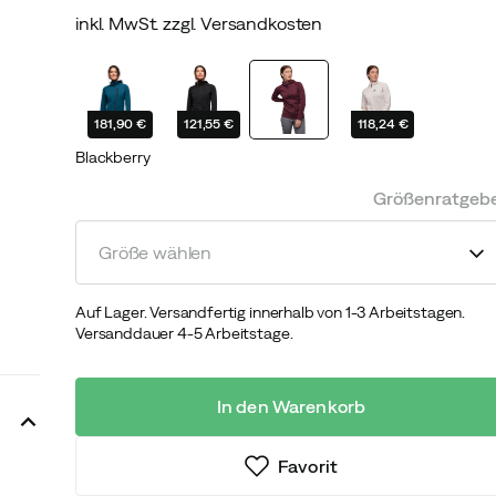
inkl. MwSt. zzgl. Versandkosten
discounted
original
price
price
181,90 €
121,55 €
118,24 €
Blackberry
Größenratgeb
Größe wählen
Auf Lager. Versandfertig innerhalb von 1-3 Arbeitstagen.
Versanddauer 4-5 Arbeitstage.
In den Warenkorb
Favorit