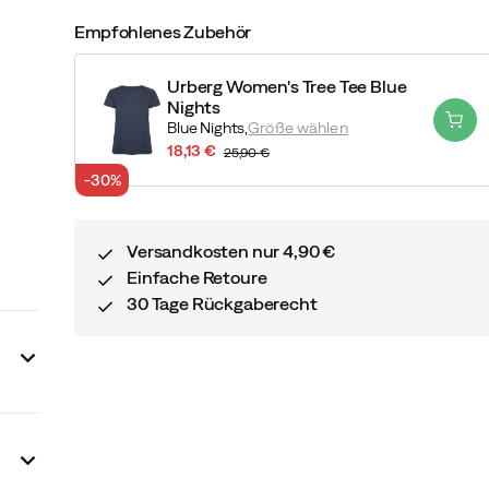
Empfohlenes Zubehör
Urberg Women's Tree Tee Blue
Nights
Blue Nights,
Größe wählen
18,13 €
25,90 €
discounted
original
-30%
price
price
Versandkosten nur 4,90 €
Einfache Retoure
30 Tage Rückgaberecht