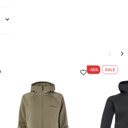
ion®
-55%
SALE
ß den