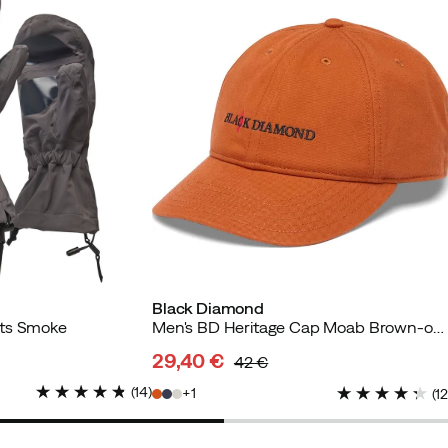
Black Diamond
tts Smoke
Men's BD Heritage Cap Moab Brown-octane Diamond C
29,40 €
42 €
discounted
original
(
14
)
1
(
1
price
price