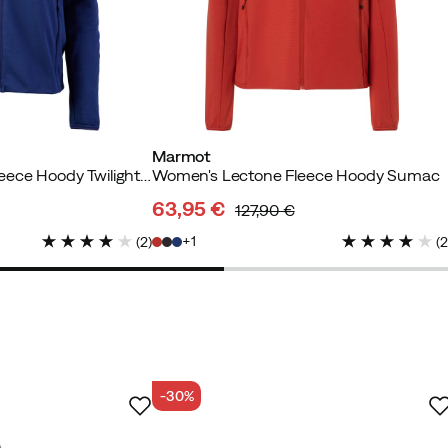
Marmot
Women's Lectone Fleece Hoody Twilight Blue
Women's Lectone Fleece Hoody Sumac
63,95 €
127,90 €
discounted
original
1
(
2
)
(
price
price
-30%