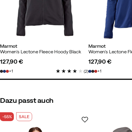
Marmot
Marmot
Women's Lectone Fleece Hoody Black
127,90 €
127,90 €
price
price
1
1
(
2
)
Dazu passt auch
-55%
SALE