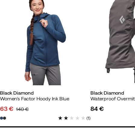
Black Diamond
Black Diamond
Women's Factor Hoody Ink Blue
Waterproof Overmi
63 €
84 €
140 €
discounted
original
price
(
1
)
price
price