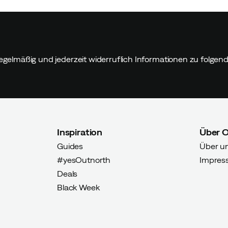
egelmäßig und jederzeit widerruflich Informationen zu folge
Inspiration
Über 
Guides
Über u
#yesOutnorth
Impres
Deals
Black Week