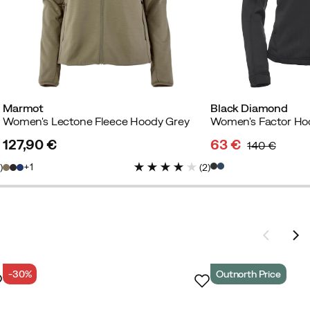
Marmot
Black Diamond
Women's Lectone Fleece Hoody Grey
Women's Factor Ho
127,90 €
63 €
140 €
price
discounted
original
1
2
)
(
2
)
price
price
-30%
Outnorth Price