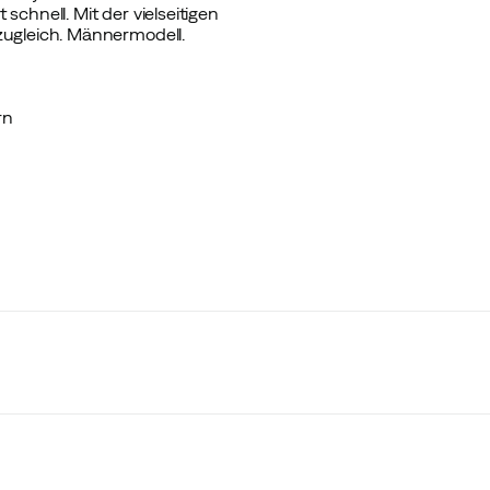
chnell. Mit der vielseitigen
zugleich. Männermodell.
rn