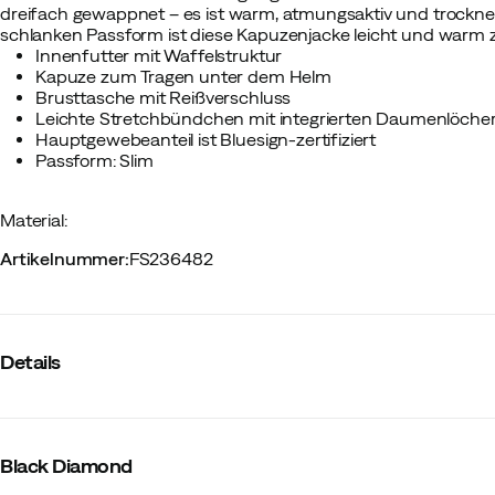
dreifach gewappnet – es ist warm, atmungsaktiv und trocknet s
schlanken Passform ist diese Kapuzenjacke leicht und warm 
Innenfutter mit Waffelstruktur
Kapuze zum Tragen unter dem Helm
Brusttasche mit Reißverschluss
Leichte Stretchbündchen mit integrierten Daumenlöche
Hauptgewebeanteil ist Bluesign-zertifiziert
Passform: Slim
Material:
Artikelnummer
:
FS236482
Details
Hersteller-Artikelnummer
:
AP744021
Hersteller-Artikelname
:
W COEFFICIENT HOODY
Black Diamond
Hersteller-Farbbezeichnung
:
Blackberry
Kapuze
:
Fixiert