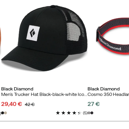
Black Diamond
Black Diamond
Men's Trucker Hat Black-black-white Icon Patch
Cosmo 350 Headla
29,40 €
27 €
42 €
discounted
original
price
(
5
)
2
)
price
price