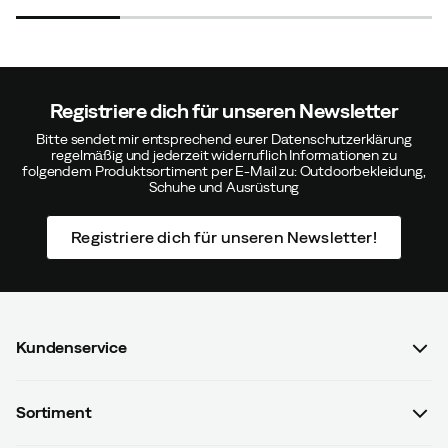
Ing-Marie A
Vor 3 Jahren
Verifizierter Käufer
price
price
price
price
price
price
Warm, bequem und leicht.
Passen:
Wie erwartet
Registriere dich für unseren Newsletter
Farbe:
Beige
Bitte sendet mir entsprechend eurer Datenschutzerklärung
Größe:
41
regelmäßig und jederzeit widerruflich Informationen zu
folgendem Produktsortiment per E-Mail zu: Outdoorbekleidung,
Schuhe und Ausrüstung
Registriere dich für unseren Newsletter!
Nina H
Vor 8 Monaten
Verifizierter Käufer
Kundenservice
Anja J
Vor 1 Jahr
Verifizierter Käufer
FAQ & Bestellvorgang
Sortiment
Kontaktiere uns
Farbe:
Beige