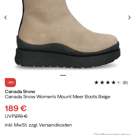
(
8
)
-30%
Canada Snow
Canada Snow Women's Mount Meer Boots Beige
189 €
UVP
270 €
inkl. MwSt. zzgl. Versandkosten
discounted
original
Größenratgeber