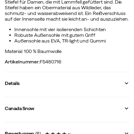
Stiefel für Damen, die mit Lammfell gefüttert sind. Die
Stiefel haben ein Obermaterial aus Wildleder, das
schmutz- und wasserabweisend ist. Ein Reißverschluss
auf der Innenseite macht sie leicht an- und auszuziehen.
Innensohle mit vier isolierenden Schichten
Robuste Außensohle mit gutem Griff
Außensohle aus EVA, TR-light und Gummi
Material: 100 % Baumwolle
Artikelnummer
:
FS480716
Details
Hersteller-Farbbezeichnung
:
Beige
Schafthöhe
:
Mittel
Canada Snow
Membran
:
Nein
Futter
:
Wolle/Synthetik
Wasserdicht
:
Nein
Leiste
:
Normal
Bewertungen
(
8
)
Wasserabweisend
:
Ja