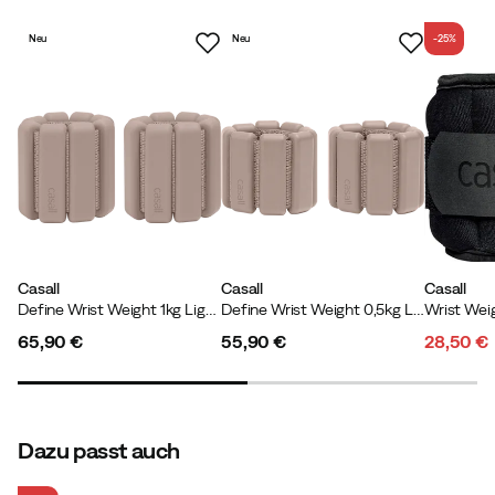
Neu
Neu
-25%
Casall
Casall
Casall
Define Wrist Weight 1kg Light Cashmere
Define Wrist Weight 0,5kg Light Cashmere
Wrist Wei
65,90 €
55,90 €
28,50 €
price
price
discoun
original
price
price
Dazu passt auch