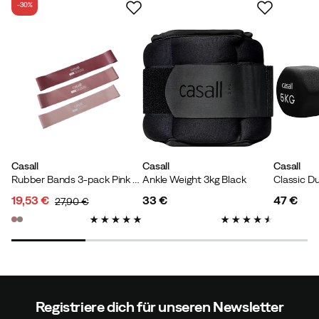
-30%
Casall
Casall
Casall
Rubber Bands 3-pack Pink Selection
Ankle Weight 3kg Black
19,53 €
33 €
47 €
27,90 €
discounted
original
price
price
price
price
Registriere dich für unseren Newsletter