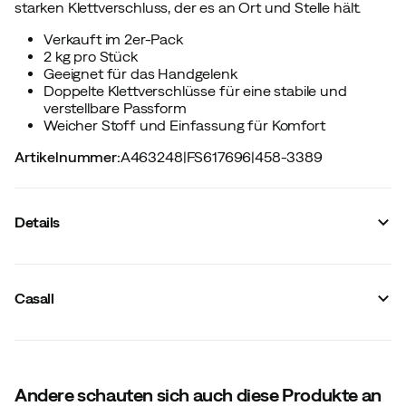
starken Klettverschluss, der es an Ort und Stelle hält.
Verkauft im 2er-Pack
2 kg pro Stück
Geeignet für das Handgelenk
Doppelte Klettverschlüsse für eine stabile und
verstellbare Passform
Weicher Stoff und Einfassung für Komfort
Artikelnummer
:
A463248
|
FS617696
|
458-3389
Details
Hersteller-Artikelnummer
:
54711
Hersteller-Farbbezeichnung
:
Black
Casall
Größe
:
OneSize
Hergestellt in
:
China
Gewicht
:
4000 g
Andere schauten sich auch diese Produkte an