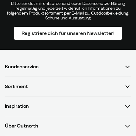
Bitte sendet mir entsprechend eurer Datenschutzerklärung
regelmäßig und jederzeit widerruflich Informationen zu
folgendem Produktsortiment per E-Mail zu: Outdoorbekleidung,
Schuhe und Ausrüstung
Registriere dich für unseren Newsletter!
Kundenservice
FAQ & Bestellvorgang
Sortiment
Kontaktiere uns
Damen
AGB mit Kundeninformationen
Inspiration
Herren
Datenschutzrichtlinien
Guides
Kinder
Versand- u. Zahlungsinformationen
Über Outnorth
#yesOutnorth
Ausrüstung
Widerrufsbelehrung & Widerrufsformular