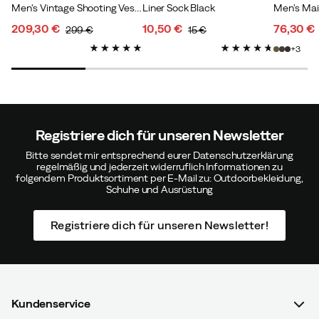
Men's Vintage Shooting Vest Leather Brown
Liner Sock Black
209,30 €
10,50 €
76,30 €
299 €
15 €
discounted
original
discounted
original
discoun
original
3
price
price
price
price
price
price
Registriere dich für unseren Newsletter
Bitte sendet mir entsprechend eurer Datenschutzerklärung
regelmäßig und jederzeit widerruflich Informationen zu
folgendem Produktsortiment per E-Mail zu: Outdoorbekleidung,
Schuhe und Ausrüstung
Registriere dich für unseren Newsletter!
Kundenservice