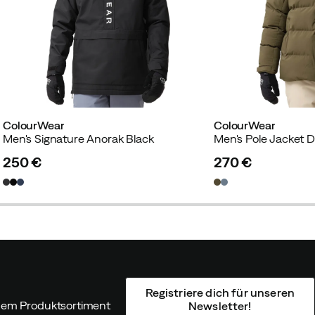
ColourWear
ColourWear
Men's Signature Anorak Black
Men's Pole Jacket D
250 €
270 €
price
price
Registriere dich für unseren
ndem Produktsortiment
Newsletter!