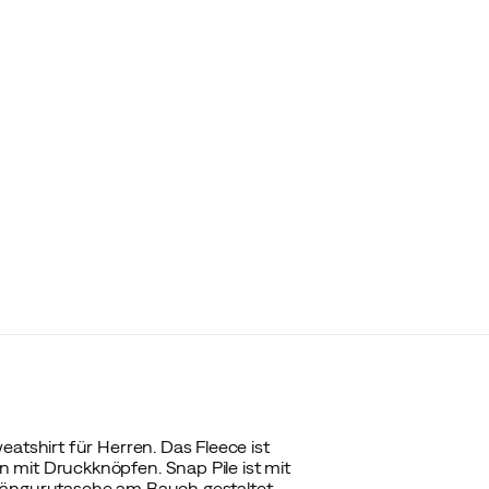
eatshirt für Herren. Das Fleece ist
 mit Druckknöpfen. Snap Pile ist mit
 Kängurutasche am Bauch gestaltet.