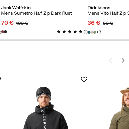
Jack Wolfskin
Didriksons
Men's Sumetro Half Zip Dark Rust
Men's Vito Half Zip 
70 €
36 €
100 €
60 €
discounted
original
discounted
original
(
1
)
3
0
)
price
price
price
price