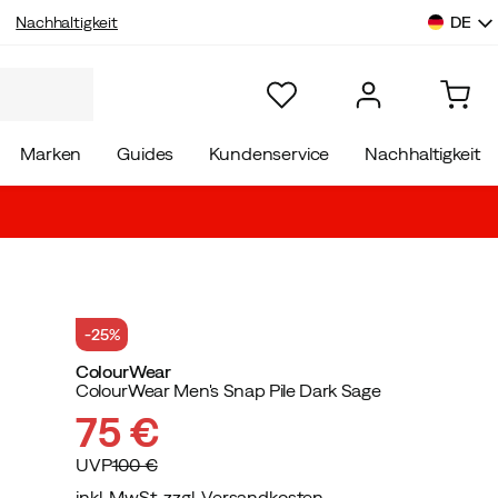
DE
Nachhaltigkeit
Marken
Guides
Kundenservice
Nachhaltigkeit
-25%
ColourWear
ColourWear Men's Snap Pile Dark Sage
75 €
UVP
100 €
inkl. MwSt. zzgl. Versandkosten