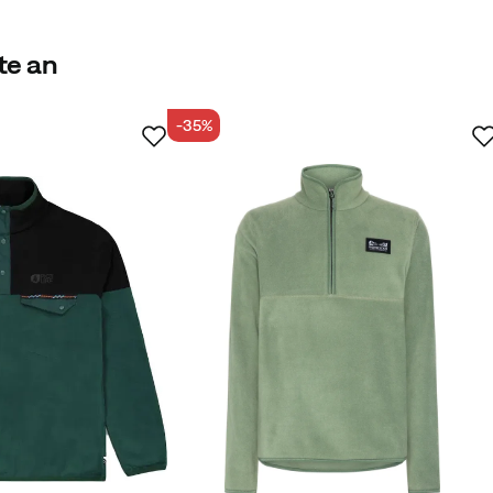
ie zu mindestens 50% aus recycelten Materialien bestehen.
te an
-35%