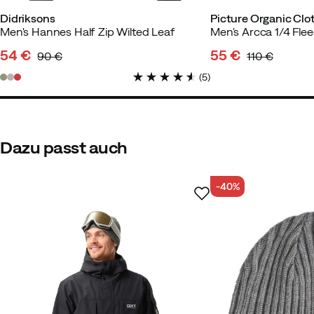
Didriksons
Picture Organic Clo
Men's Hannes Half Zip Wilted Leaf
54 €
55 €
90 €
110 €
discounted
original
discounted
original
(
5
)
price
price
price
price
Dazu passt auch
-40%