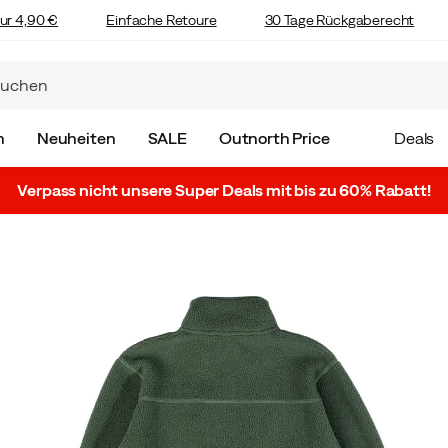
ur 4,90 €
Einfache Retoure
30 Tage Rückgaberecht
n
Neuheiten
SALE
Outnorth Price
Deals
Verpass nicht unsere Super Deals mit bis zu 60% Rabatt!