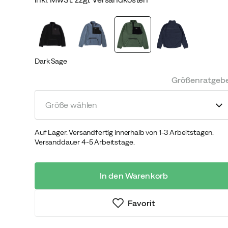
discounted
original
price
price
Dark Sage
Größenratgeb
Größe wählen
Auf Lager. Versandfertig innerhalb von 1-3 Arbeitstagen.
Versanddauer 4-5 Arbeitstage.
In den Warenkorb
Favorit