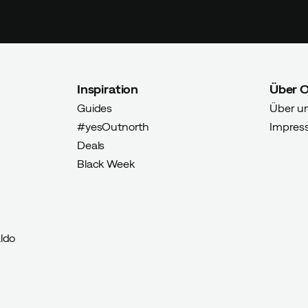
Inspiration
Über 
Guides
Über u
#yesOutnorth
Impres
Deals
Black Week
ldo