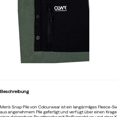
Beschreibung
Men's Snap Pile von Colourwear ist ein langärmliges Fleece-Sw
aus angenehmem Pile gefertigt und verfügt über einen Kragen
einer dekorativen Brusttasche mit Reißverschluss und einer