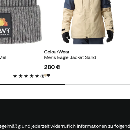
ColourWear
Mel
Men's Eagle Jacket Sand
280 €
price
(
1
)
egelmäßig und jederzeit widerruflich Informationen zu folge