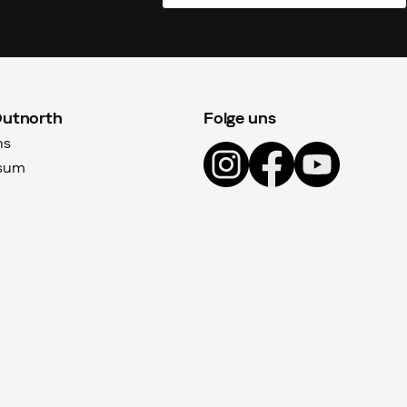
Outnorth
Folge uns
ns
sum