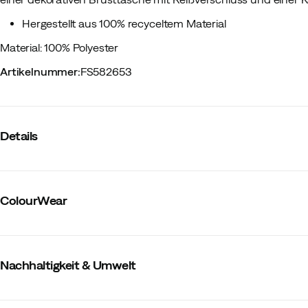
Hergestellt aus 100% recyceltem Material
Material: 100% Polyester
Artikelnummer
:
FS582653
Details
Hersteller-Farbbezeichnung
:
Dark Sage
Knopfleiste
:
Kurze Knopfleiste
ColourWear
Kapuze
:
Nein
Material
:
Polyester
Passform
:
Normal
Größe
:
S
Hergestellt in
:
China
Nachhaltigkeit & Umwelt
Größenratgeber
Beinhaltet recycled Material