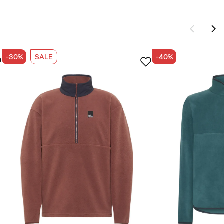
-30%
SALE
-40%