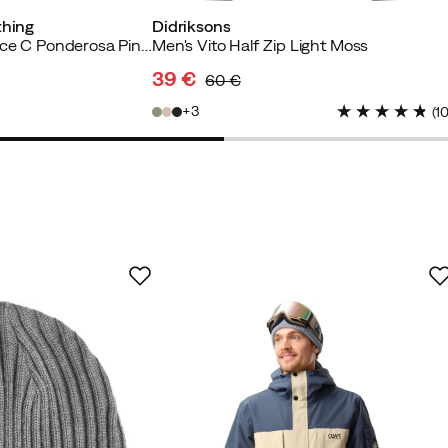
thing
Didriksons
Men's Arcca 1/4 Fleece C Ponderosa Pine Black
Men's Vito Half Zip Light Moss
39 €
60 €
discounted
original
3
(
1
price
price