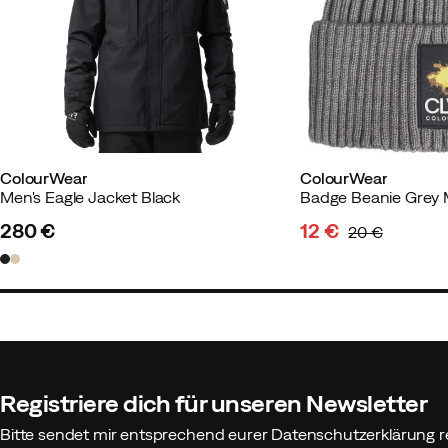
ColourWear
ColourWear
Men's Eagle Jacket Black
Badge Beanie Grey 
280 €
12 €
20 €
price
discounted
original
price
price
Registriere dich für unseren Newsletter
Bitte sendet mir entsprechend eurer Datenschutzerklärung r