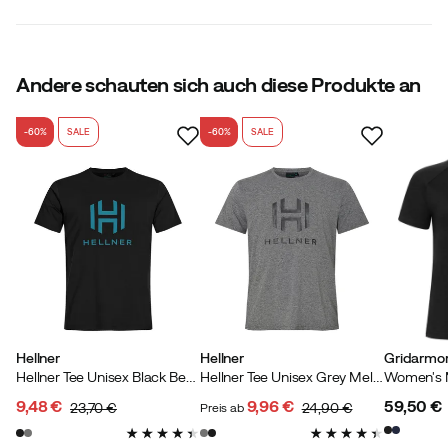
Material
:
Baumwolle
Passform
:
Normal
Größe
:
XS
Größenratgeber
Andere schauten sich auch diese Produkte an
-60%
SALE
-60%
SALE
Hellner
Hellner
Gridarmo
Hellner Tee Unisex Black Beauty
Hellner Tee Unisex Grey Melange
9,48 €
9,96 €
59,50 €
23,70 €
24,90 €
Preis ab
discounted
original
discounted
original
price