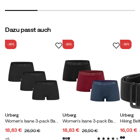
price
price
price
price
Dazu passt auch
-30%
-30%
-30%
Urberg
Urberg
Urberg
Women's Isane 3-pack Bamboo Boxers Black Beauty
Women's Isane 3-pack Bamboo Boxers Cabarnet/Midnight Navy/Black Beauty
Hiking Bel
18,83 €
18,83 €
16,03 €
26,90 €
26,90 €
discounted
original
discounted
original
discoun
original
5