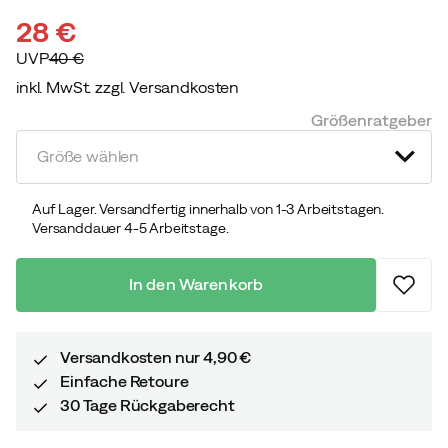
28 €
UVP
40 €
inkl. MwSt. zzgl. Versandkosten
discounted
original
Größenratgeber
price
price
Größe wählen
Auf Lager. Versandfertig innerhalb von 1-3 Arbeitstagen.
Versanddauer 4-5 Arbeitstage.
In den Warenkorb
Versandkosten nur 4,90 €
Einfache Retoure
30 Tage Rückgaberecht