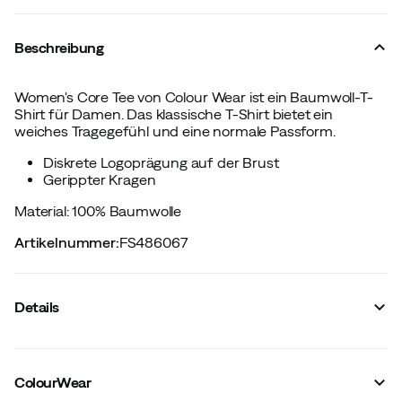
Beschreibung
Women's Core Tee von Colour Wear ist ein Baumwoll-T-
Shirt für Damen. Das klassische T-Shirt bietet ein
weiches Tragegefühl und eine normale Passform.
Diskrete Logoprägung auf der Brust
Gerippter Kragen
Material: 100% Baumwolle
Artikelnummer
:
FS486067
Details
Hersteller-Farbbezeichnung
:
Black
Reißverschluss
:
Nein
ColourWear
Knopfleiste
:
Nein