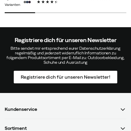
price
price
price
price
price
price
Varianten
Registriere dich für unseren Newsletter
Bitte sendet mir entsprechend eurer Datenschutzerklärung
regelmäßig und jederzeit widerruflich Informationen zu
folgendem Produktsortiment per E-Mail zu: Outdoorbekleidung,
Schuhe und Ausrüstung
Registriere dich für unseren Newsletter!
Kundenservice
FAQ & Bestellvorgang
Sortiment