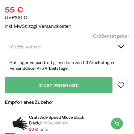
55 €
UVP
100 €
inkl. MwSt. zzgl. Versandkosten
discounted
original
Größenratgeber
price
price
Größe wählen
Auf Lager. Versandfertig innerhalb von 1-3 Arbeitstagen.
Versanddauer 4-5 Arbeitstage.
In den Warenkorb
Empfohlenes Zubehör
Craft Adv Speed Glove Black
Black,
Größe wählen
28 €
40 €