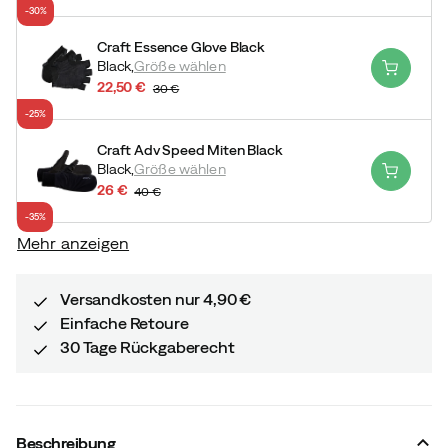
discounted
original
-30%
price
price
Craft Essence Glove Black
Black,
Größe wählen
22,50 €
30 €
discounted
original
-25%
price
price
Craft Adv Speed Miten Black
Black,
Größe wählen
26 €
40 €
discounted
original
-35%
price
price
Mehr anzeigen
Versandkosten nur 4,90 €
Einfache Retoure
30 Tage Rückgaberecht
Beschreibung