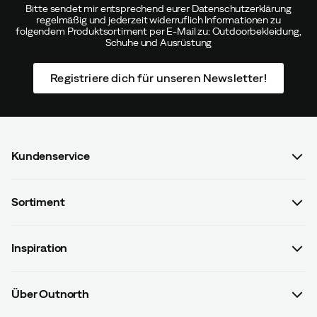
Bitte sendet mir entsprechend eurer Datenschutzerklärung
regelmäßig und jederzeit widerruflich Informationen zu
folgendem Produktsortiment per E-Mail zu: Outdoorbekleidung,
Schuhe und Ausrüstung
Registriere dich für unseren Newsletter!
Kundenservice
FAQ & Bestellvorgang
Sortiment
Kontaktiere uns
Damen
AGB mit Kundeninformationen
Inspiration
Herren
Datenschutzrichtlinien
Guides
Kinder
Versand- u. Zahlungsinformationen
Über Outnorth
#yesOutnorth
Ausrüstung
Widerrufsbelehrung & Widerrufsformular