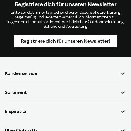
Registriere dich für unseren Newsletter
Bitte sendet mir entsprechend eurer Datenschutzerklärung
regelmäßig und jederzeit widerruflich Informationen zu
folgendem Produktsortiment per E-Mail zu: Outdoorbekleidung,
Schuhe und Ausrüstung
Registriere dich für unseren Newsletter!
Kundenservice
FAQ & Bestellvorgang
Sortiment
Kontaktiere uns
Damen
AGB mit Kundeninformationen
Inspiration
Herren
Datenschutzrichtlinien
Guides
Kinder
Versand- u. Zahlungsinformationen
Über Outnorth