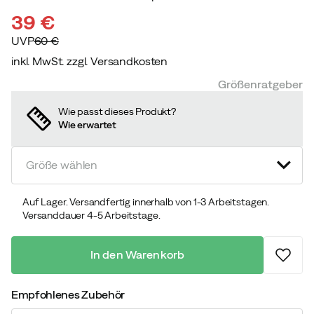
39 €
UVP
60 €
inkl. MwSt. zzgl. Versandkosten
discounted
original
Größenratgeber
price
price
Wie passt dieses Produkt?
Wie erwartet
Größe wählen
Auf Lager. Versandfertig innerhalb von 1-3 Arbeitstagen.
Versanddauer 4-5 Arbeitstage.
In den Warenkorb
Empfohlenes Zubehör