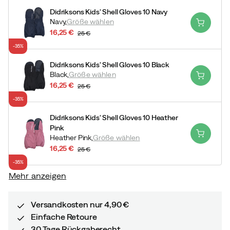
Didriksons Kids' Shell Gloves 10 Navy
Navy,
Größe wählen
16,25 €
25 €
discounted
original
-35%
price
price
Didriksons Kids' Shell Gloves 10 Black
Black,
Größe wählen
16,25 €
25 €
discounted
original
-35%
price
price
Didriksons Kids' Shell Gloves 10 Heather
Pink
Heather Pink,
Größe wählen
16,25 €
25 €
discounted
original
-35%
price
price
Mehr anzeigen
Versandkosten nur 4,90 €
Einfache Retoure
30 Tage Rückgaberecht