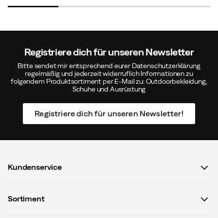
price
price
price
price
Farbe:
Navy
Größe:
110
Registriere dich für unseren Newsletter
Bitte sendet mir entsprechend eurer Datenschutzerklärung
Christina L
Vor 4 Monaten
Verifizierter Käufer
regelmäßig und jederzeit widerruflich Informationen zu
folgendem Produktsortiment per E-Mail zu: Outdoorbekleidung,
Schuhe und Ausrüstung
Registriere dich für unseren Newsletter!
Lennarth H
Vor 5 Monaten
Verifizierter Käufer
Kundenservice
Nina
Vor 5 Monaten
Verifizierter Käufer
FAQ & Bestellvorgang
Sortiment
Kontaktiere uns
Passen:
Wie erwartet
Farbe:
Light Moss