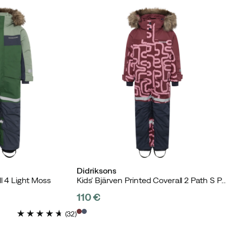
Didriksons
ll 4 Light Moss
Kids' Bjärven Printed Coverall 2 P
110 €
price
(
32
)