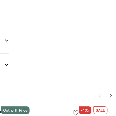
Outnorth Price
-40%
SALE