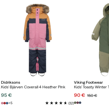
Didriksons
Viking Footwear
ath S Pink
Kids' Bjärven Coverall 4 Heather Pink
Kids' Toasty Winter 
95 €
90 €
150 €
price
discounted
original
5
(
32
)
price
price