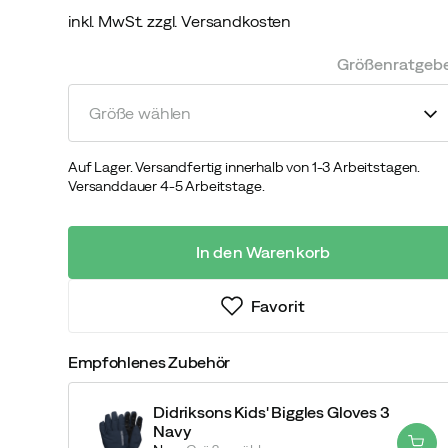
inkl. MwSt. zzgl. Versandkosten
discounted
original
price
price
Größenratgeb
Größe wählen
Auf Lager. Versandfertig innerhalb von 1-3 Arbeitstagen.
Versanddauer 4-5 Arbeitstage.
In den Warenkorb
Favorit
Empfohlenes Zubehör
Didriksons Kids' Biggles Gloves 3
Navy