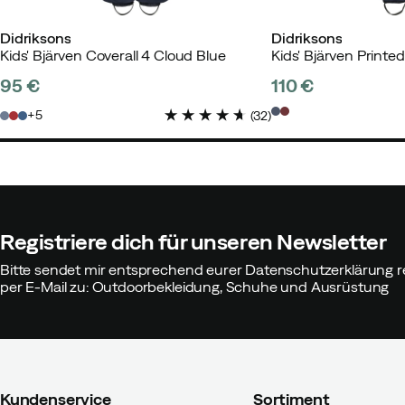
Didriksons
Didriksons
Kids' Bjärven Coverall 4 Cloud Blue
95 €
110 €
price
price
5
(
32
)
Registriere dich für unseren Newsletter
Bitte sendet mir entsprechend eurer Datenschutzerklärung r
per E-Mail zu: Outdoorbekleidung, Schuhe und Ausrüstung
Kundenservice
Sortiment