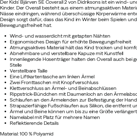
Der Kids' Bjärven SE Coverall 2 von Didriksons ist ein wind- u
Kinder. Der Overall besteht aus einem atmungsaktiven Materia
Nässe eindringen, während überschüssige Körperwärme ent
Design sorgt dafür, dass das Kind im Winter beim Spielen u
Bewegungsfreiheit hat.
Wind- und wasserdicht mit getapten Nähten
Ergonomisches Design für erhöhte Bewegungsfreiheit
Atmungsaktives Material hält das Kind trocken und komfo
Abnehmbare und verstellbare Kapuze mit Kunstfell
Innenliegende Hosenträger halten den Overall auch bei 
Stelle
Verstellbare Taille
Eine Liftkartentasche am linken Ärmel
Zwei Fronttaschen mit Knopfverschluss
Klettverschluss an Ärmel- und Beinabschlüssen
Rippstrick-Bündchen mit Daumenloch an den Ärmelabs
Schlaufen an den Ärmelenden zur Befestigung der Han
Strapazierfähige Fußschlaufen aus Silikon, die entfern
Ärmel und Beine können um bis zu eine Größe verlänger
Namelabel mit Platz für mehrere Namen
Reflektierende Details
Material: 100 % Polyamid