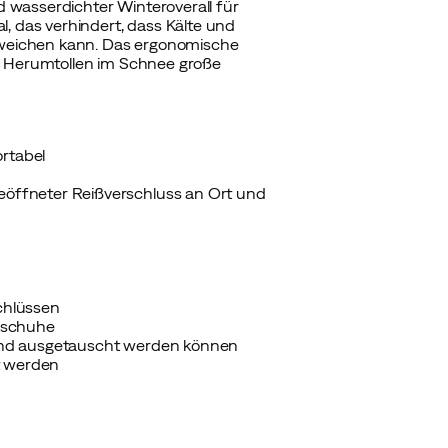
nd wasserdichter Winteroverall für
l, das verhindert, dass Kälte und
weichen kann. Das ergonomische
nd Herumtollen im Schnee große
rtabel
geöffneter Reißverschluss an Ort und
chlüssen
dschuhe
t und ausgetauscht werden können
t werden