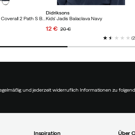
Didriksons
Kids' Bjärven Printed Coverall 2 Path S Blue
Kids' Jadis Balaclava Navy
12 €
20 €
discounted
original
(
price
price
egelmäßig und jederzeit widerruflich Informationen zu folge
Inspiration
Über 