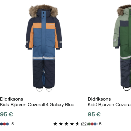
Taillenregulierung
:
Ja
Wasserabweisend
:
Ja
Wassersäule
:
10000 mm
Windabweisend
:
Ja
Größe
:
90
Füllgewicht
:
140 g/m²
Hergestellt in
:
Bangladesch
Größenratgeber
Didriksons
Didriksons
Kids' Bjärven Coverall 4 Galaxy Blue
Kids' Bjärven Covera
95 €
95 €
price
price
5
5
(
32
)