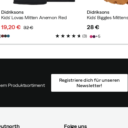
Didriksons
Didriksons
Kids' Lovas Mitten Anemon Red
Kids' Biggles Mitte
19,20 €
28 €
32 €
discounted
original
price
2
)
(
3
)
5
price
price
Registriere dich für unseren
ndem Produktsortiment
Newsletter!
Outnorth
Folge uns