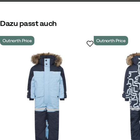
Dazu passt auch
Outnorth Price
Outnorth Price