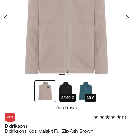
45,50 €
39 €
Ash Brown
(
1
)
-35%
Didriksons
Didriksons Kids' Malakit Full Zip Ash Brown