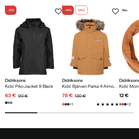
-30%
-40%
SALE
Neu
Didriksons
Didriksons
Didrikson
Kids' Piko Jacket 9 Black
Kids' Bjärven Parka 4 Almond Tree
63 €
78 €
12 €
90 €
130 €
discounted
original
discounted
original
price
1
2
price
price
price
price