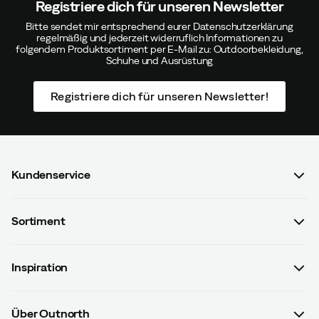
Registriere dich für unseren Newsletter
Bitte sendet mir entsprechend eurer Datenschutzerklärung
regelmäßig und jederzeit widerruflich Informationen zu
folgendem Produktsortiment per E-Mail zu: Outdoorbekleidung,
Schuhe und Ausrüstung
Registriere dich für unseren Newsletter!
Kundenservice
FAQ & Bestellvorgang
Sortiment
Kontaktiere uns
Damen
AGB mit Kundeninformationen
Inspiration
Herren
Datenschutzrichtlinien
Guides
Kinder
Versand- u. Zahlungsinformationen
Über Outnorth