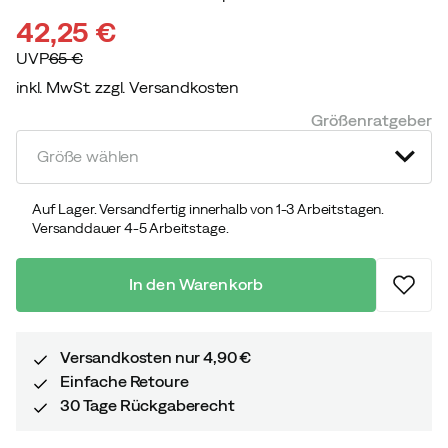
42,25 €
UVP
65 €
inkl. MwSt. zzgl. Versandkosten
discounted
original
Größenratgeber
price
price
Größe wählen
Auf Lager. Versandfertig innerhalb von 1-3 Arbeitstagen.
Versanddauer 4-5 Arbeitstage.
In den Warenkorb
Versandkosten nur 4,90 €
Einfache Retoure
30 Tage Rückgaberecht