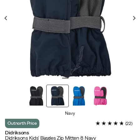
Navy
Outnorth Price
(
22
)
Didriksons
Didriksons Kids' Biggles Zip Mitten 8 Navy