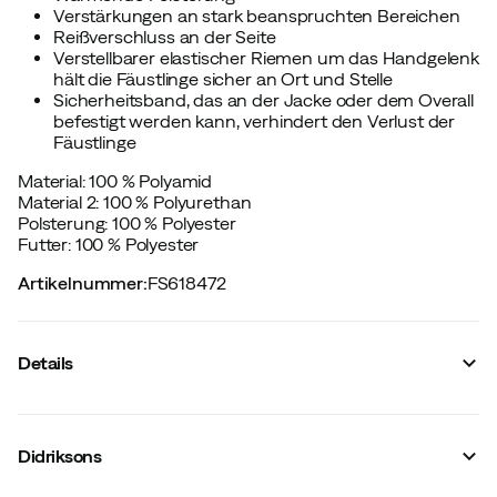
Verstärkungen an stark beanspruchten Bereichen
Reißverschluss an der Seite
Verstellbarer elastischer Riemen um das Handgelenk
hält die Fäustlinge sicher an Ort und Stelle
Sicherheitsband, das an der Jacke oder dem Overall
befestigt werden kann, verhindert den Verlust der
Fäustlinge
Material: 100 % Polyamid
Material 2: 100 % Polyurethan
Polsterung: 100 % Polyester
Futter: 100 % Polyester
Artikelnummer
:
FS618472
Details
Hersteller-Artikelnummer
:
505995
Hersteller-Farbbezeichnung
:
Pine Green
Didriksons
Membran
:
Nein
Futter
:
Polyester