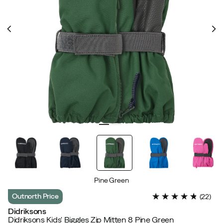
Pine Green
Outnorth Price
(
22
)
Didriksons
Didriksons Kids' Biggles Zip Mitten 8 Pine Green