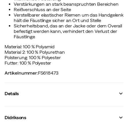
Verstärkungen an stark beanspruchten Bereichen
Reißverschluss an der Seite
Verstellbarer elastischer Riemen um das Handgelenk
hält die Fäustlinge sicher an Ort und Stelle
Sicherheitsband, das an der Jacke oder dem Overall
befestigt werden kann, verhindert den Verlust der
Fäustlinge
Material: 100 % Polyamid
Material 2: 100 % Polyurethan
Polsterung: 100 % Polyester
Futter: 100 % Polyester
Artikelnummer
:
FS618473
Details
Hersteller-Artikelnummer
:
505995
Hersteller-Farbbezeichnung
:
Sapphire Blue
Didriksons
Membran
:
Nein
Futter
:
Polyester