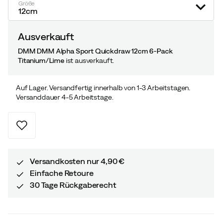
price
price
Größe
12cm
Ausverkauft
DMM DMM Alpha Sport Quickdraw 12cm 6-Pack
Titanium/Lime
ist ausverkauft.
Auf Lager. Versandfertig innerhalb von 1-3 Arbeitstagen.
Versanddauer 4-5 Arbeitstage.
Versandkosten nur 4,90 €
Einfache Retoure
30 Tage Rückgaberecht