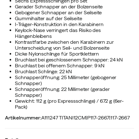
Sechs Expressschlingen pro Set
Gerader Schnapper an der Bolzenseite
Gebogener Schnapper an der Seilseite
Gummihalter auf der Seilseite
I-Träger-Konstruktion in den Karabinern
Keylock-Nase verringert das Risiko des
Hängenbleibens
Kontrastfarbe zwischen den Karabinern zur
Unterscheidung von Seil- und Bolzenseite
Dicke Nylonschlinge für Sportklettern
Bruchlast bei geschlossenem Schnapper: 24 kN
Bruchlast bei offenem Schnapper: 9 kN
Bruchlast Schlinge: 22 kN
Schnapperöffnung: 25 Millimeter (gebogener
Schnapper)
Schnapperöffnung: 22 Millimeter (gerader
Schnapper)
Gewicht: 112 g (pro Expressschlinge) / 672 g (6er-
Pack)
Artikelnummer
:
A111247 TITANI12CM
|
P117-2667
|
117-2667