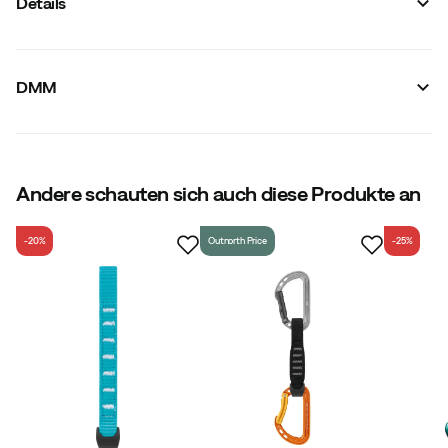
Details
Hersteller-Artikelnummer
:
A526
Hersteller-Artikelname
:
Alpha Sport Quickdraw 6 Pack
DMM
Hersteller-Farbbezeichnung
:
Titanium/Lime
Geschlecht
:
Unisex
Größe
:
12cm
Hergestellt in
:
Vereinigtes Königreich
Gewicht
:
672 g
Andere schauten sich auch diese Produkte an
-20%
Outnorth Price
-25%