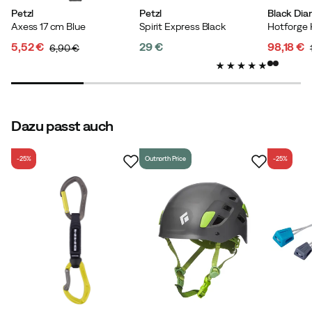
Petzl
Petzl
Black Di
Axess 17 cm Blue
Spirit Express Black
5,52 €
29 €
98,18 €
6,90 €
discounted
original
price
discoun
original
price
price
price
price
Dazu passt auch
-25%
Outnorth Price
-25%