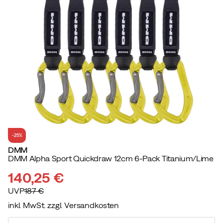
-25%
DMM
DMM Alpha Sport Quickdraw 12cm 6-Pack Titanium/Lime
140,25 €
UVP
187 €
inkl. MwSt. zzgl. Versandkosten
discounted
original