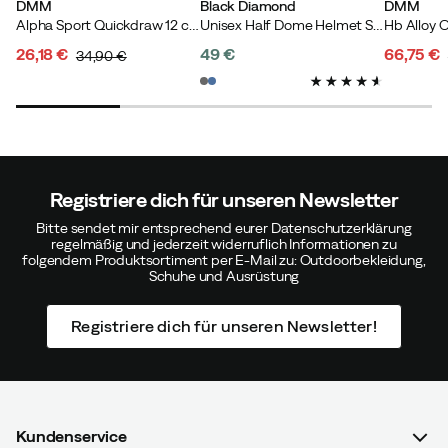
DMM
Black Diamond
DMM
Alpha Sport Quickdraw 12 cm Titanium/Lime
Unisex Half Dome Helmet Slate
Hb Alloy O
26,18 €
49 €
66,75 €
34,90 €
discounted
original
price
discoun
original
price
price
price
price
Registriere dich für unseren Newsletter
Bitte sendet mir entsprechend eurer Datenschutzerklärung
regelmäßig und jederzeit widerruflich Informationen zu
folgendem Produktsortiment per E-Mail zu: Outdoorbekleidung,
Schuhe und Ausrüstung
Registriere dich für unseren Newsletter!
Kundenservice