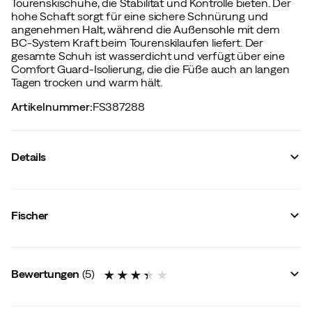
Tourenskischuhe, die Stabilität und Kontrolle bieten. Der
hohe Schaft sorgt für eine sichere Schnürung und
angenehmen Halt, während die Außensohle mit dem
BC-System Kraft beim Tourenskilaufen liefert. Der
gesamte Schuh ist wasserdicht und verfügt über eine
Comfort Guard-Isolierung, die die Füße auch an langen
Tagen trocken und warm hält.
Artikelnummer
:
FS387288
Details
Hersteller-Farbbezeichnung
:
Black
Größe
:
36
Fischer
Größenratgeber
Bewertungen
(
5
)