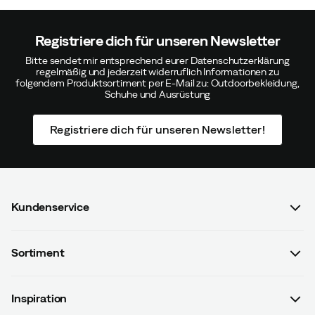
dass sie hoch sind und es durchgehend Schnürsenkel
gibt.
Registriere dich für unseren Newsletter
Farbe:
Black
Bitte sendet mir entsprechend eurer Datenschutzerklärung
Größe:
38
regelmäßig und jederzeit widerruflich Informationen zu
folgendem Produktsortiment per E-Mail zu: Outdoorbekleidung,
Schuhe und Ausrüstung
Registriere dich für unseren Newsletter!
Rainer T
Vor 1 Jahr
Verifizierter Käufer
Farbe:
Black
Größe:
47
Kundenservice
FAQ & Bestellvorgang
Sortiment
Kontaktiere uns
Karin D
Vor 3 Jahren
Verifizierter Käufer
Damen
AGB mit Kundeninformationen
Inspiration
Herren
Farbe:
Black
Datenschutzrichtlinien