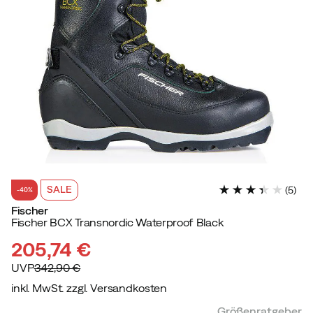
SALE
(
5
)
-40%
Fischer
Fischer BCX Transnordic Waterproof Black
205,74 €
UVP
342,90 €
inkl. MwSt. zzgl. Versandkosten
discounted
original
Größenratgeber