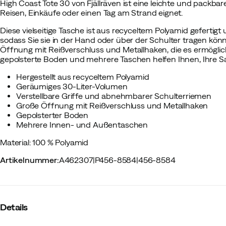
High Coast Tote 30 von Fjällräven ist eine leichte und packbare
Reisen, Einkäufe oder einen Tag am Strand eignet.
Diese vielseitige Tasche ist aus recyceltem Polyamid gefertigt 
sodass Sie sie in der Hand oder über der Schulter tragen kön
Öffnung mit Reißverschluss und Metallhaken, die es ermöglic
gepolsterte Boden und mehrere Taschen helfen Ihnen, Ihre Sa
Hergestellt aus recyceltem Polyamid
Geräumiges 30-Liter-Volumen
Verstellbare Griffe und abnehmbarer Schulterriemen
Große Öffnung mit Reißverschluss und Metallhaken
Gepolsterter Boden
Mehrere Innen- und Außentaschen
Material: 100 % Polyamid
Artikelnummer
:
A462307
|
P456-8584
|
456-8584
Details