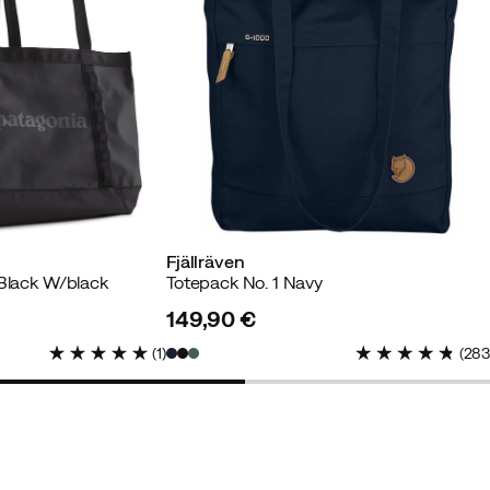
 aber etwas zu groß für mich, die 30 Liter wurden
.
Fjällräven
rter Käufer
 Black W/black
Totepack No. 1 Navy
149,90 €
price
hern für Kleinigkeiten.
(
1
)
(
28