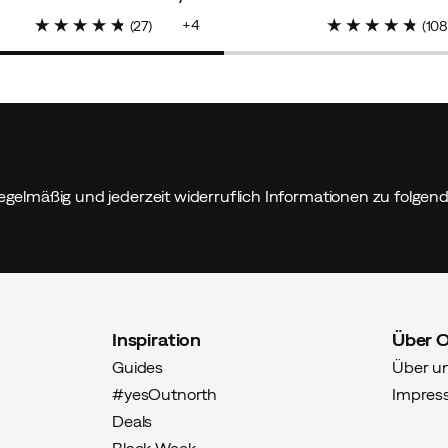
price
4
(
27
)
(
10
Verified by Trustvoice
egelmäßig und jederzeit widerruflich Informationen zu folge
Inspiration
Über 
Guides
Über u
#yesOutnorth
Impres
Deals