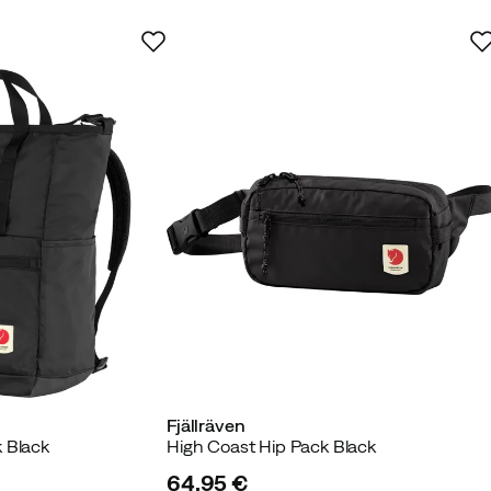
ter Käufer
ierter Käufer
Fjällräven
 Black
High Coast Hip Pack Black
64,95 €