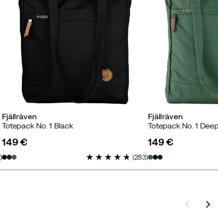
Fjällräven
Fjällräven
Totepack No. 1 Black
Totepack No. 1 Deep
149 €
149 €
price
price
3
)
(
283
)