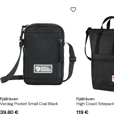
David
Vor 3 Monaten
Verifizier
Farbe:
Black
Größe:
OneSize
Fredrik
Vor 10 Monaten
Verifiz
Passen:
Wie erwartet
Gewicht:
95-99
Farbe:
Mountain Green
Fjällräven
Fjällräven
Größe:
OneSize
Vardag Pocket Small Coal Black
High Coast Totepack
39,80 €
119 €