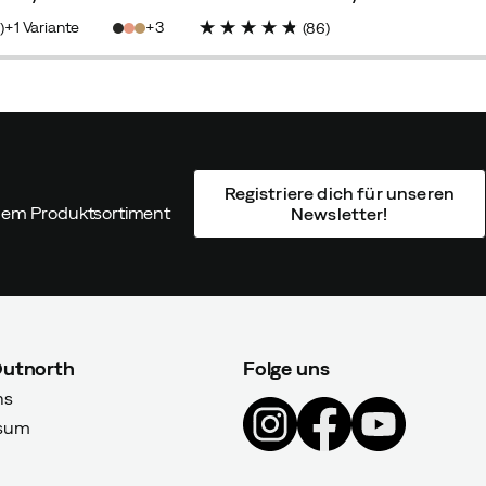
price
price
1
Variante
3
8
)
(
86
)
Registriere dich für unseren
ndem Produktsortiment
Newsletter!
Outnorth
Folge uns
ns
sum