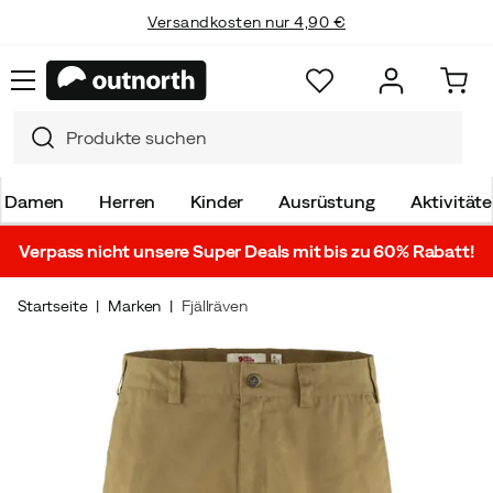
Versandkosten nur 4,90 €
Damen
Herren
Kinder
Ausrüstung
Aktivität
Verpass nicht unsere Super Deals mit bis zu 60% Rabatt!
Startseite
Marken
Fjällräven