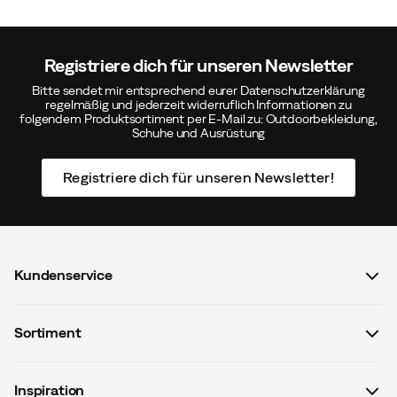
Der Kordelzug lässt sich etwas schwer schließen,
ansonsten ist die Jacke wieder mangelhaft und wird
zurückgeschickt.
Registriere dich für unseren Newsletter
Passen:
Wie erwartet
Bitte sendet mir entsprechend eurer Datenschutzerklärung
Höhe:
150-154
regelmäßig und jederzeit widerruflich Informationen zu
Gewicht:
55-59
folgendem Produktsortiment per E-Mail zu: Outdoorbekleidung,
Farbe:
Black
Schuhe und Ausrüstung
Größe:
XL
Registriere dich für unseren Newsletter!
Heide-Marie F
Vor 10 Monaten
Verifizierter Käufer
Kundenservice
FAQ & Bestellvorgang
Passen:
Wie erwartet
Sortiment
Höhe:
170-174
Kontaktiere uns
Gewicht:
70-74
Damen
Farbe:
Black
AGB mit Kundeninformationen
Größe:
L
Inspiration