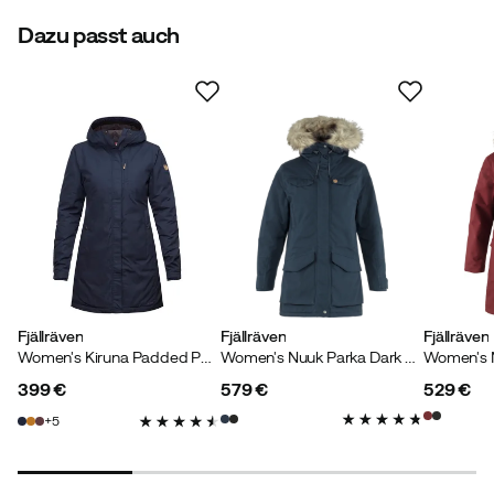
Dazu passt auch
Christine H
Vor 3 Jahren
Verifizierter Käufer
Die Jacke ist mehr als kurzer Mantel zu verwenden.
Passt mir sehr gut und sieht chic, elegant aus. Die
Farbe erinnert an ein ganz dunkles Schiefer. Wird ein
Lieblingsstück von mir werden!
Passen:
Wie erwartet
Höhe:
170-174
Gewicht:
80-84
Fjällräven
Fjällräven
Fjällräven
Women's Kiruna Padded Parka Dark Navy
Women's Nuuk Parka Dark Navy
399 €
579 €
529 €
price
price
price
5
Evarista
Vor 8 Monaten
Verifizierter Käufer