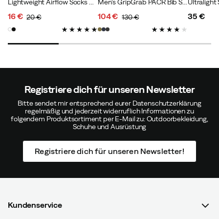
Lightweight Airflow Socks White
Men's GripGrab PACR Bib Shorts Olive Green
16 €
104 €
35 €
20 €
130 €
discounted
original
discounted
original
price
price
price
price
price
Registriere dich für unseren Newsletter
Bitte sendet mir entsprechend eurer Datenschutzerklärung
regelmäßig und jederzeit widerruflich Informationen zu
folgendem Produktsortiment per E-Mail zu: Outdoorbekleidung,
Schuhe und Ausrüstung
Registriere dich für unseren Newsletter!
Kundenservice