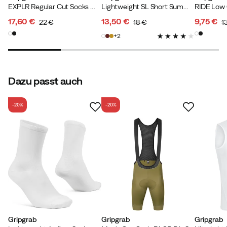
EXPLR Regular Cut Socks White
Lightweight SL Short Summer Socks White
RIDE Low 
17,60 €
13,50 €
9,75 €
22 €
18 €
1
discounted
original
discounted
original
discoun
original
2
price
price
price
price
price
price
Dazu passt auch
-20%
-20%
Gripgrab
Gripgrab
Gripgrab