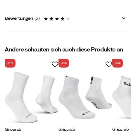
Größenratgeber
Bewertungen
(
2
)
4.0
Andere schauten sich auch diese Produkte an
-20%
-25%
-25%
basierend auf 2 Bewertungen
Verified by Trustvoice
Gripgrab
Gripgrab
Gripgrab