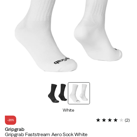
White
(
2
)
-20%
Gripgrab
Gripgrab Faststream Aero Sock White