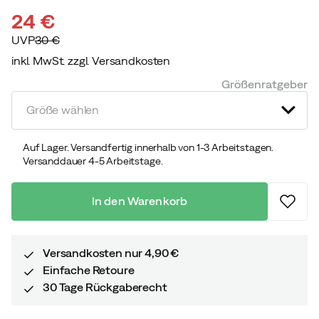
24 €
UVP
30 €
inkl. MwSt. zzgl. Versandkosten
discounted
original
Größenratgeber
price
price
Größe wählen
Auf Lager. Versandfertig innerhalb von 1-3 Arbeitstagen.
Versanddauer 4-5 Arbeitstage.
In den Warenkorb
Versandkosten nur 4,90 €
Einfache Retoure
30 Tage Rückgaberecht