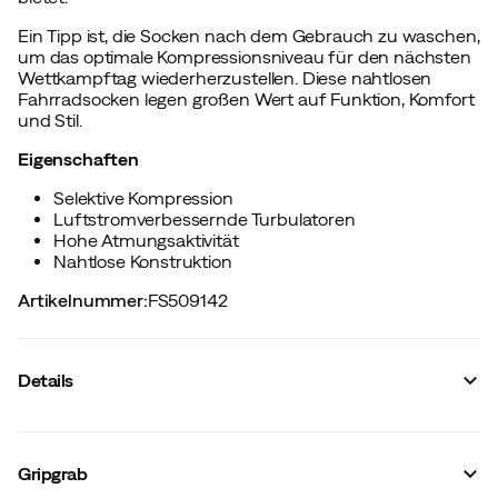
Ein Tipp ist, die Socken nach dem Gebrauch zu waschen,
um das optimale Kompressionsniveau für den nächsten
Wettkampftag wiederherzustellen. Diese nahtlosen
Fahrradsocken legen großen Wert auf Funktion, Komfort
und Stil.
Eigenschaften
Selektive Kompression
Luftstromverbessernde Turbulatoren
Hohe Atmungsaktivität
Nahtlose Konstruktion
Artikelnummer
:
FS509142
Details
Hersteller-Farbbezeichnung
:
White
Größe
:
38-41
Gripgrab
Hergestellt in
:
Taiwan