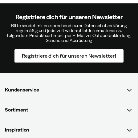
Registriere dich für unseren Newsletter
Bitte sendet mir entsprechend eurer Datenschutzerklärung
regelmäßig und jederzeit widerruflich Informationen zu
folgendem Produktsortiment per E-Mail zu: Outdoorbekleidung,
Schuhe und Ausrüstung
Registriere dich für unseren Newsletter!
Kundenservice
FAQ & Bestellvorgang
Sortiment
Kontaktiere uns
Damen
AGB mit Kundeninformationen
Inspiration
Herren
Datenschutzrichtlinien