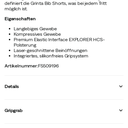
definiert die Grinta Bib Shorts, was bei jedem Tritt
möglich ist.
Eigenschaften
Langlebiges Gewebe
Kompressives Gewebe
Premium Elastic Interface EXPLORER HCS-
Polsterung
Laser-geschnittene Beinöffnungen
Integriertes, silikonfreies Gripsystem
Artikelnummer
:
FS509196
Details
Hersteller-Farbbezeichnung
:
Black
Größe
:
S
Gripgrab
Größenratgeber