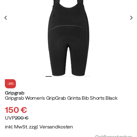
-25%
Gripgrab
Gripgrab Women's GripGrab Grinta Bib Shorts Black
150 €
UVP
200 €
inkl. MwSt. zzgl. Versandkosten
discounted
original
Größenratgeber