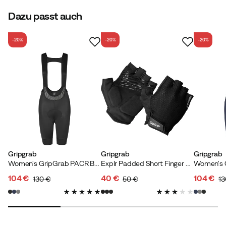
Dazu passt auch
-20%
-20%
-20%
Gripgrab
Gripgrab
Gripgrab
Women's GripGrab PACR Bib Shorts Black
Explr Padded Short Finger Summer Gloves Black
104 €
40 €
104 €
130 €
50 €
13
discounted
original
discounted
original
discoun
original
price
price
price
price
price
price