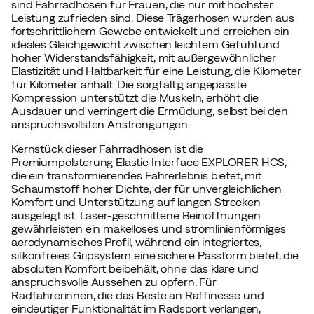
sind Fahrradhosen für Frauen, die nur mit höchster
Leistung zufrieden sind. Diese Trägerhosen wurden aus
fortschrittlichem Gewebe entwickelt und erreichen ein
ideales Gleichgewicht zwischen leichtem Gefühl und
hoher Widerstandsfähigkeit, mit außergewöhnlicher
Elastizität und Haltbarkeit für eine Leistung, die Kilometer
für Kilometer anhält. Die sorgfältig angepasste
Kompression unterstützt die Muskeln, erhöht die
Ausdauer und verringert die Ermüdung, selbst bei den
anspruchsvollsten Anstrengungen.
Kernstück dieser Fahrradhosen ist die
Premiumpolsterung Elastic Interface EXPLORER HCS,
die ein transformierendes Fahrerlebnis bietet, mit
Schaumstoff hoher Dichte, der für unvergleichlichen
Komfort und Unterstützung auf langen Strecken
ausgelegt ist. Laser-geschnittene Beinöffnungen
gewährleisten ein makelloses und stromlinienförmiges
aerodynamisches Profil, während ein integriertes,
silikonfreies Gripsystem eine sichere Passform bietet, die
absoluten Komfort beibehält, ohne das klare und
anspruchsvolle Aussehen zu opfern. Für
Radfahrerinnen, die das Beste an Raffinesse und
eindeutiger Funktionalität im Radsport verlangen,