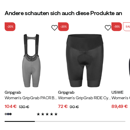
Andere schauten sich auch diese Produkte an
-20%
-20%
-55%
SA
Gripgrab
Gripgrab
USWE
Women's GripGrab PACR Bib Shorts Grey
Women's GripGrab RIDE Cycling Shorts Black
104 €
72 €
89,49 €
130 €
90 €
discounted
original
discounted
original
discoun
original
price
price
price
price
price
price