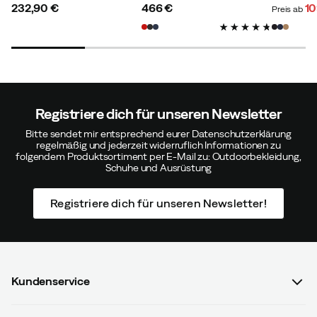
Passen:
Wie erwartet
232,90 €
466 €
10
Preis ab
Höhe:
165-169
price
price
discoun
original
Gewicht:
65-69
price
price
Größe:
M
Farbe:
Purple Fog/Fresh Pink
Registriere dich für unseren Newsletter
Mathilde O
Vor 9 Monaten
Verifizierter Käufer
Bitte sendet mir entsprechend eurer Datenschutzerklärung
regelmäßig und jederzeit widerruflich Informationen zu
folgendem Produktsortiment per E-Mail zu: Outdoorbekleidung,
Schuhe und Ausrüstung
Registriere dich für unseren Newsletter!
Nichlas S
Vor 9 Monaten
Verifizierter Käufer
Farbe:
Deep Teal
Größe:
L
Kundenservice
FAQ & Bestellvorgang