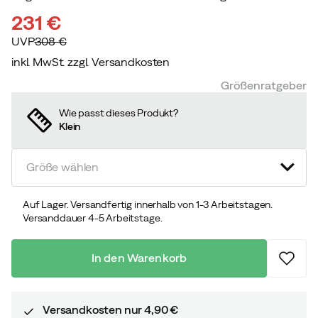
231 €
UVP
308 €
inkl. MwSt. zzgl. Versandkosten
discounted
original
Größenratgeber
price
price
Wie passt dieses Produkt?
Klein
Größe wählen
Auf Lager. Versandfertig innerhalb von 1-3 Arbeitstagen.
Versanddauer 4-5 Arbeitstage.
In den Warenkorb
Versandkosten nur 4,90 €