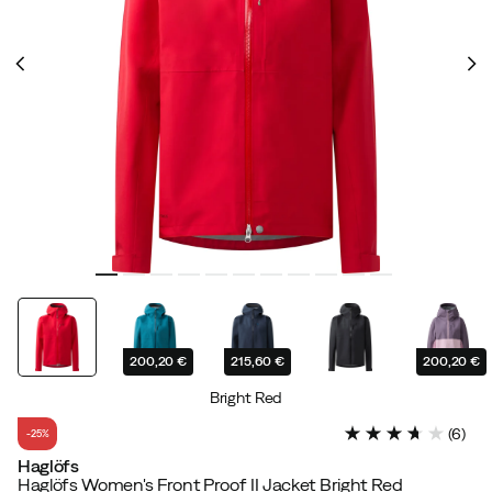
200,20 €
215,60 €
200,20 €
Bright Red
(
6
)
-25%
Haglöfs
Haglöfs Women's Front Proof II Jacket Bright Red