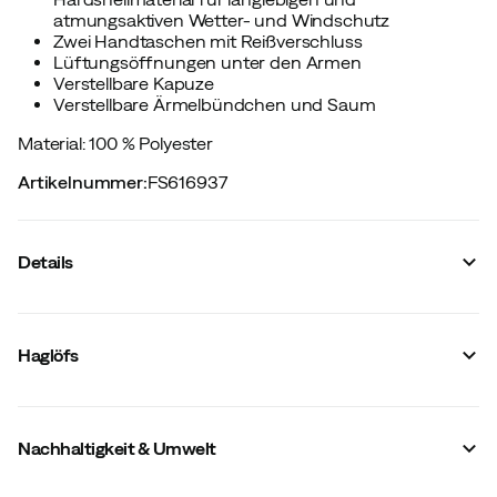
atmungsaktiven Wetter- und Windschutz
Zwei Handtaschen mit Reißverschluss
Lüftungsöffnungen unter den Armen
Verstellbare Kapuze
Verstellbare Ärmelbündchen und Saum
Material: 100 % Polyester
Artikelnummer
:
FS616937
Details
Hersteller-Artikelnummer
:
607821
Hersteller-Farbbezeichnung
:
Bright Red
Haglöfs
Integrierter Recco-Reflektor
:
Nein
Verstärkungen
:
Nein
Reflektoren
:
Nein
Winddicht
:
Ja
Nachhaltigkeit & Umwelt
Dehnbar
:
Nein
Wasserdicht
:
Ja
Membran
:
PROOF™