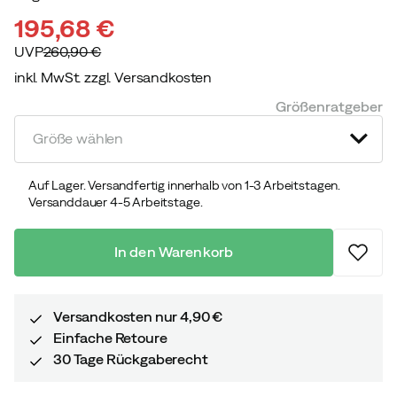
195,68 €
UVP
260,90 €
inkl. MwSt. zzgl. Versandkosten
discounted
original
Größenratgeber
price
price
Größe wählen
Auf Lager. Versandfertig innerhalb von 1-3 Arbeitstagen.
Versanddauer 4-5 Arbeitstage.
In den Warenkorb
Versandkosten nur 4,90 €
Einfache Retoure
30 Tage Rückgaberecht