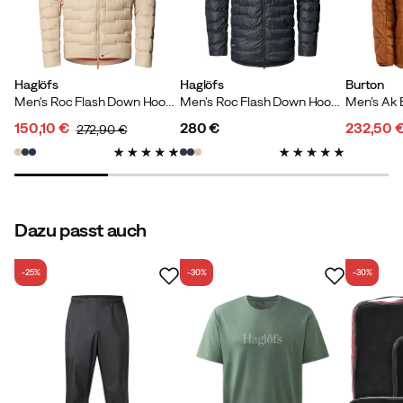
Haglöfs
Haglöfs
Burton
Men's Roc Flash Down Hood Chalk Beige
Men's Roc Flash Down Hood True Black
150,10 €
280 €
232,50 
272,90 €
discounted
original
price
discoun
original
price
price
price
price
Dazu passt auch
-25%
-30%
-30%