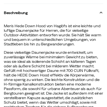
Beschreibung
Men's Hede Down Hood von Haglöfs ist eine leichte und
luftige Daunenjacke für Herren, die für vielseitige
Outdoor-Aktivitäten entworfen wurde. Sie hält Sie warm
und bequem in unterschiedlichen Umgebungen, von
Stadtleben bis hin zu Bergwanderungen.
Diese vielseitige Daunenjacke wurde entwickelt, um
zuverlässige Wärme bei minimalem Gewicht zu bieten,
was sie ideal als isolierende Schicht an kälteren Tagen
oder als äußere Schicht bei milderem Wetter macht.
Gefüllt mit hochwertiger Daune mit 700 CUIN Füllkraft,
hält die HEDE Down Hood effektiv die Körperwärme,
ohne sperrig zu wirken. Die leichte Konstruktion und die
H-förmige Kanalkonstruktion bieten eine moderne
Passform, die sowohl für urbane Abenteuer als auch für
Bergtouren geeignet ist. Die Jacke ist außerdem mit einer
verstellbaren Kapuze ausgestattet, die zusätzlichen
Schutz bietet, wenn das Wetter umschlägt, sowie mit
praktischen Taschen für die sichere Aufbewahrung