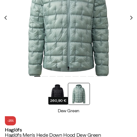
260,90 €
Dew Green
-25%
Haglöfs
Haglöfs Men's Hede Down Hood Dew Green