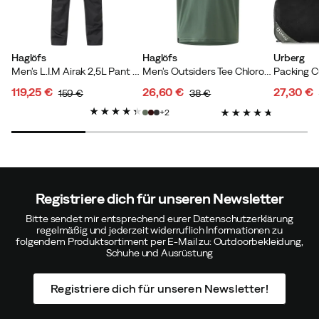
Haglöfs
Haglöfs
Urberg
Men's L.I.M Airak 2,5L Pant True Black
Men's Outsiders Tee Chlorophyll Green
119,25 €
26,60 €
27,30 €
159 €
38 €
discounted
original
discounted
original
discoun
original
2
price
price
price
price
price
price
Registriere dich für unseren Newsletter
Bitte sendet mir entsprechend eurer Datenschutzerklärung
regelmäßig und jederzeit widerruflich Informationen zu
folgendem Produktsortiment per E-Mail zu: Outdoorbekleidung,
Schuhe und Ausrüstung
Registriere dich für unseren Newsletter!