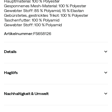
Hauptmaterial: 100 % Polyester
Gesponnenes Mesh-Material: 100 % Polyester
Gewebter Stoff: 85 % Polyamid, 15 % Elastan
Gebürstetes, gestricktes Trikot: 100 % Polyester
Taschenfutter: 100 % Polyamid
Gewebter Stoff: 100 % Polyamid
Artikelnummer
:
FS658126
Details
Hersteller-Artikelnummer
:
608447
Hersteller-Farbbezeichnung
:
Chlorophyll Green
Haglöfs
Reflektoren
:
Nein
Winddicht
:
Ja
Wasserdicht
:
Ja
Anzahl Taschen
:
3 St
Nachhaltigkeit & Umwelt
Kapuze
:
Fixiert
Membrantechnik
:
3-lagig
Passform
:
Normal
Atmungsaktivität
:
20000 g/m2/24h