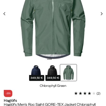
349,50 €
349,50 €
Chlorophyll Green
(
2
)
-25%
Haglöfs
Haglöfs Men's Roc Sight GORE-TEX Jacket Chlorophyll