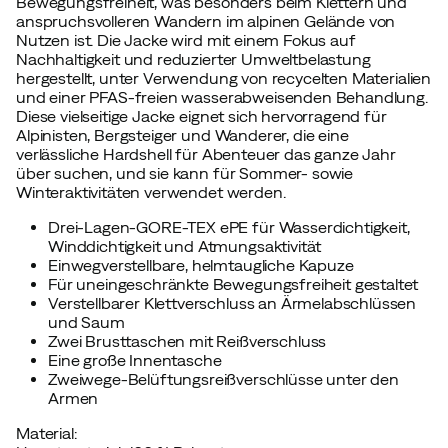
Bewegungsfreiheit, was besonders beim Klettern und
anspruchsvolleren Wandern im alpinen Gelände von
Nutzen ist. Die Jacke wird mit einem Fokus auf
Nachhaltigkeit und reduzierter Umweltbelastung
hergestellt, unter Verwendung von recycelten Materialien
und einer PFAS-freien wasserabweisenden Behandlung.
Diese vielseitige Jacke eignet sich hervorragend für
Alpinisten, Bergsteiger und Wanderer, die eine
verlässliche Hardshell für Abenteuer das ganze Jahr
über suchen, und sie kann für Sommer- sowie
Winteraktivitäten verwendet werden.
Drei-Lagen-GORE-TEX ePE für Wasserdichtigkeit,
Winddichtigkeit und Atmungsaktivität
Einwegverstellbare, helmtaugliche Kapuze
Für uneingeschränkte Bewegungsfreiheit gestaltet
Verstellbarer Klettverschluss an Ärmelabschlüssen
und Saum
Zwei Brusttaschen mit Reißverschluss
Eine große Innentasche
Zweiwege-Belüftungsreißverschlüsse unter den
Armen
Material: