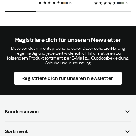
discounted
original
discounted
original
price
2
2
price
price
price
price
Registriere dich für unseren Newsletter
Bitte sendet mir entsprechend eurer Datenschutzerklärung
regelmäßig und jederzeit widerruflich Informationen zu
folgendem Produktsortiment per E-Mail zu: Outdoorbekleidung,
Schuhe und Ausrüstung
Registriere dich für unseren Newsletter!
Kundenservice
FAQ & Bestellvorgang
Sortiment
Kontaktiere uns