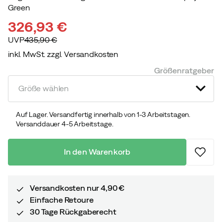
Green
326,93 €
UVP
435,90 €
inkl. MwSt. zzgl. Versandkosten
discounted
original
Größenratgeber
price
price
Größe wählen
Auf Lager. Versandfertig innerhalb von 1-3 Arbeitstagen.
Versanddauer 4-5 Arbeitstage.
In den Warenkorb
Versandkosten nur 4,90 €
Einfache Retoure
30 Tage Rückgaberecht