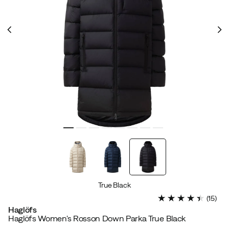
True Black
(
15
)
Haglöfs
Haglöfs Women's Rosson Down Parka True Black