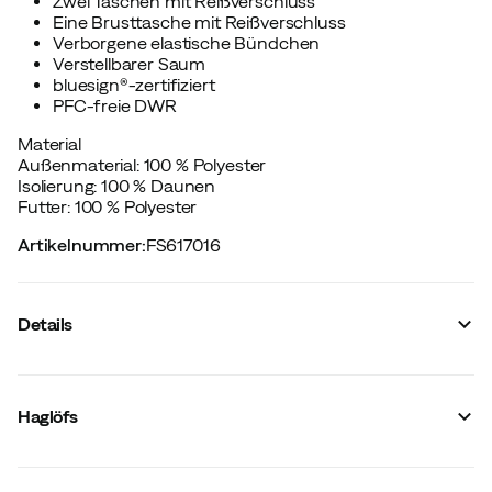
Zwei Taschen mit Reißverschluss
Eine Brusttasche mit Reißverschluss
Verborgene elastische Bündchen
Verstellbarer Saum
bluesign®-zertifiziert
PFC-freie DWR
Material
Außenmaterial: 100 % Polyester
Isolierung: 100 % Daunen
Futter: 100 % Polyester
Artikelnummer
:
FS617016
Details
Hersteller-Artikelnummer
:
608124
Hersteller-Farbbezeichnung
:
True Black
Haglöfs
Reflektoren
:
Nein
Winddicht
:
Ja
Dehnbar
:
Nein
Wasserdicht
:
Nein