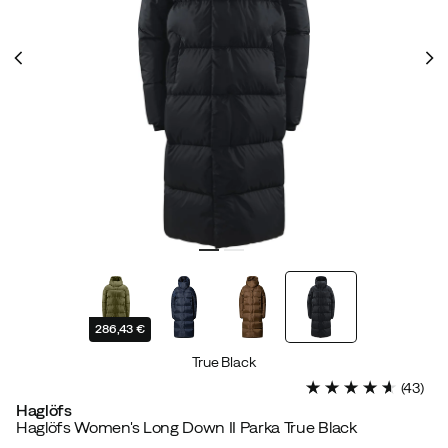
286,43 €
True Black
(
43
)
Haglöfs
Haglöfs Women's Long Down II Parka True Black