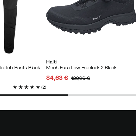
zierter Käufer
Halti
tretch Pants Black
Men's Fara Low Freelock 2 Black
84,63 €
120,90 €
discounted
original
(
2
)
 Käufer
price
price