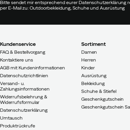
Bitte sendet mir entsprechend eurer Datenschutzerklärung r
per E-Mail zu: Outdoorbekleidung, Schuhe und Ausrüstung
Franz S
Vor 3 Jahren
Verifiziert
Passen:
Wie erwartet
Höhe:
180-184
Kundenservice
Sortiment
Gewicht:
90-94
FAQ & Bestellvorgang
Damen
Kontaktiere uns
Herren
AGB mit Kundeninformationen
Kinder
Datenschutzrichtlinien
Ausrüstung
Versand- u.
Bekleidung
Zahlungsinformationen
Schuhe & Stiefel
Widerrufsbelehrung &
Geschenkgutschein
Widerrufsformular
Geschenkgutschein Sa
Datenschutzerklärung
Umtausch
Produktrückrufe