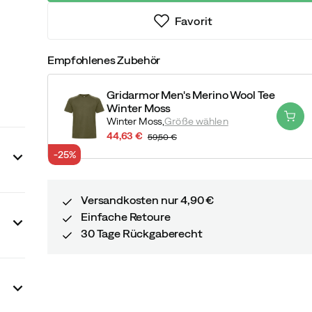
Favorit
Empfohlenes Zubehör
Gridarmor Men's Merino Wool Tee
Winter Moss
Winter Moss,
Größe wählen
44,63 €
59,50 €
discounted
original
-25%
price
price
Versandkosten nur 4,90 €
Einfache Retoure
30 Tage Rückgaberecht