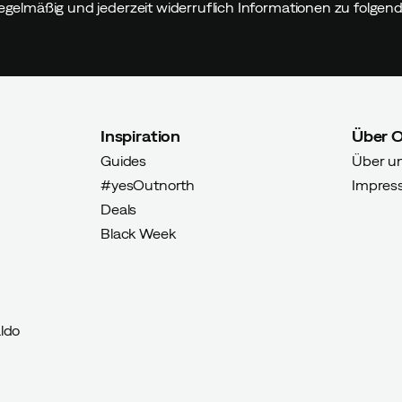
egelmäßig und jederzeit widerruflich Informationen zu folge
er Käufer
Inspiration
Über 
Guides
Über u
#yesOutnorth
Impres
Deals
Black Week
Verified by Trustvoice
ldo