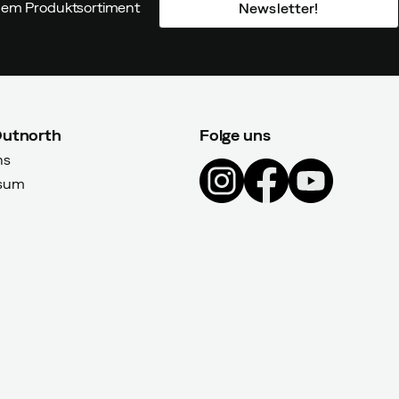
ndem Produktsortiment
Newsletter!
Outnorth
Folge uns
ns
sum