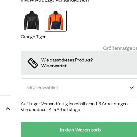
discounted
original
price
price
Orange Tiger
Größenratgeb
Wie passt dieses Produkt?
Wie erwartet
Größe wählen
Auf Lager. Versandfertig innerhalb von 1-3 Arbeitstagen.
Versanddauer 4-5 Arbeitstage.
In den Warenkorb