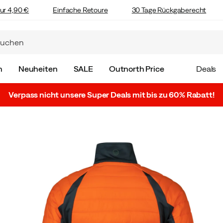
ur 4,90 €
Einfache Retoure
30 Tage Rückgaberecht
n
Neuheiten
SALE
Outnorth Price
Deals
Verpass nicht unsere Super Deals mit bis zu 60% Rabatt!