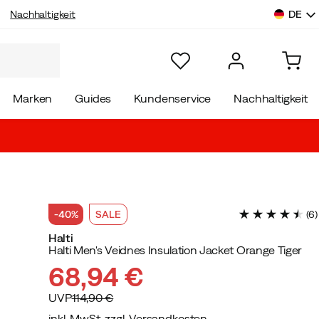
DE
Nachhaltigkeit
Marken
Guides
Kundenservice
Nachhaltigkeit
-40%
SALE
(
6
)
Halti
Halti Men's Veidnes Insulation Jacket Orange Tiger
68,94 €
UVP
114,90 €
inkl. MwSt. zzgl. Versandkosten