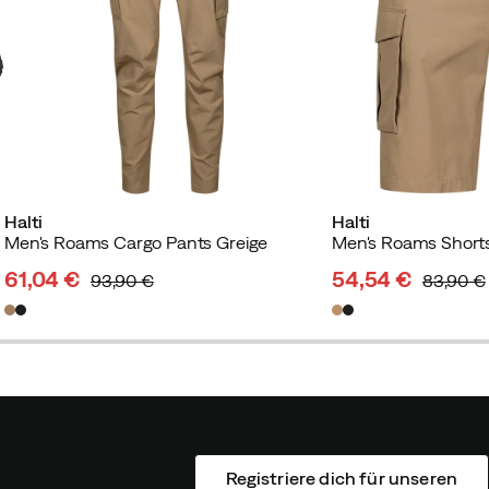
Halti
Halti
Men's Roams Cargo Pants Greige
Men's Roams Shorts
61,04 €
54,54 €
93,90 €
83,90 €
discounted
original
discounted
original
price
price
price
price
Registriere dich für unseren