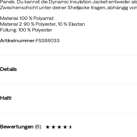
Panels. Du kannst die Dynamic Insulation Jacket entweder al
Zwischenschicht unter deiner Shelljacke tragen, abhängig v
Material: 100 % Polyamid
Material 2: 90 % Polyester, 10 % Elastan
Füllung: 100 % Polyester
Artikelnummer
:
FS388033
Details
Hersteller-Farbbezeichnung
:
Orange Tiger
Winddicht
:
Nein
Halti
Wasserdicht
:
Nein
Anzahl Taschen
:
2 St
Kapuze
:
Nein
Passform
:
Slim Fit
Füllung
:
Synthetik
Bewertungen
(
6
)
Futter
:
Leicht gefüttert
Wasserabweisend
:
Nein