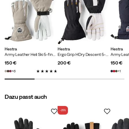
Wie passt dieses Produkt?
Klein
Wie erwartet
Groß
Hestra
Hestra
Hestra
Cathrine
Vor 5 Monaten
Verifizierter Käufer
Army Leather Heli Ski 5-finger Khaki
Ergo Grip HDry Descent 5-Finger Black/Offwhite
150 €
200 €
150 €
Bequem, gute Passform.
price
price
price
6
1
Größe:
7
Farbe:
Svart
Dazu passt auch
-25%
Emil
Vor 3 Jahren
Verifizierter Käufer