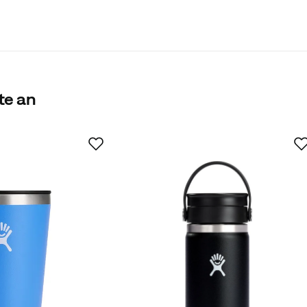
te an
ter Käufer
s Wasser bleibt den ganzen Tag kalt, vielleicht nicht ganz 
Mouth Travel Bottle“, aber fast.