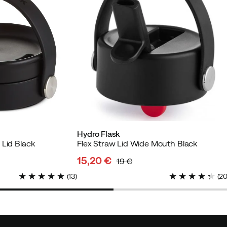
ter Käufer
ibt aber nicht dicht, was für diesen Preis sehr
Hydro Flask
 Lid Black
Flex Straw Lid Wide Mouth Black
izierter Käufer
15,20 €
19 €
discounted
original
(
13
)
(
2
price
price
Käufer