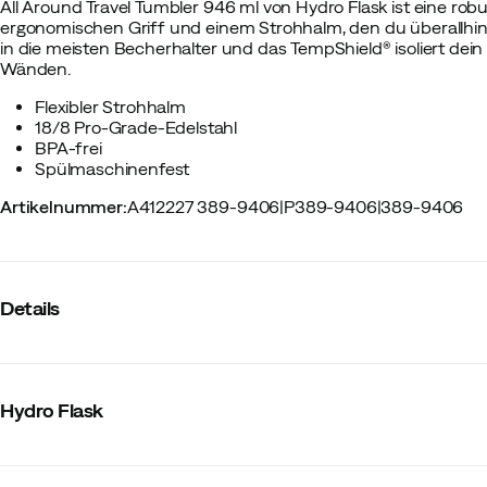
All Around Travel Tumbler 946 ml von Hydro Flask ist eine ro
ergonomischen Griff und einem Strohhalm, den du überallhin
in die meisten Becherhalter und das TempShield® isoliert de
Wänden.
Flexibler Strohhalm
18/8 Pro-Grade-Edelstahl
BPA-frei
Spülmaschinenfest
Artikelnummer
:
A412227 389-9406
|
P389-9406
|
389-9406
Details
Hersteller-Artikelnummer
:
TT32PS
Hersteller-Artikelname
:
32 OZ ALL AROUND TRAVEL TUMB
Hydro Flask
Hersteller-Farbbezeichnung
:
Black
Edelstahl innen
:
Ja
Bpa-frei
:
Ja
Edelstahl außen
:
Ja