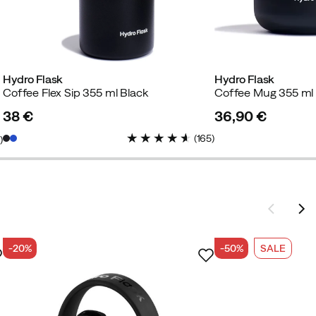
Hydro Flask
Hydro Flask
Coffee Flex Sip 355 ml Black
Coffee Mug 355 ml 
38 €
36,90 €
price
price
(
165
)
8
)
-20%
-50%
SALE