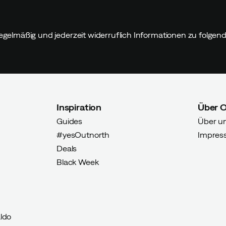
egelmäßig und jederzeit widerruflich Informationen zu folge
er Käufer
Inspiration
Über 
Guides
Über u
#yesOutnorth
Impres
Deals
er Käufer
Black Week
ldo