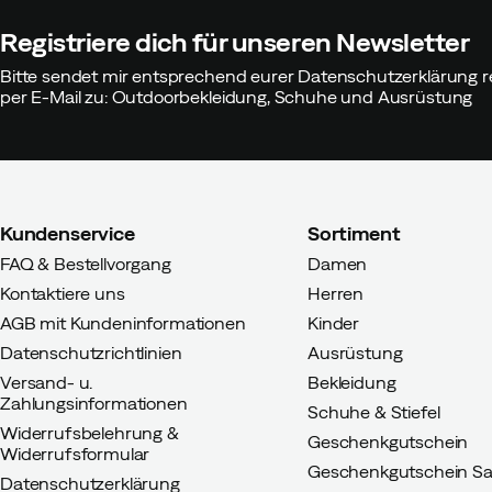
Registriere dich für unseren Newsletter
Größe:
OneSize
Farbe:
BLACK
Bitte sendet mir entsprechend eurer Datenschutzerklärung r
per E-Mail zu: Outdoorbekleidung, Schuhe und Ausrüstung
Morten
Vor 2 Jahren
Verifiziert
Kundenservice
Sortiment
FAQ & Bestellvorgang
Damen
Kontaktiere uns
Herren
AGB mit Kundeninformationen
Kinder
Lotte T
Vor 2 Jahren
Verifiziert
Datenschutzrichtlinien
Ausrüstung
Versand- u.
Bekleidung
Zahlungsinformationen
Schuhe & Stiefel
Widerrufsbelehrung &
Geschenkgutschein
Widerrufsformular
Geschenkgutschein Sa
Datenschutzerklärung