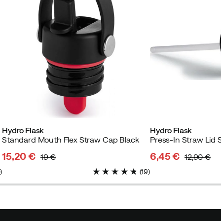
Hydro Flask
Hydro Flask
Standard Mouth Flex Straw Cap Black
Press-In Straw Lid 
15,20 €
6,45 €
19 €
12,90 €
discounted
original
discounted
original
0
)
(
19
)
price
price
price
price