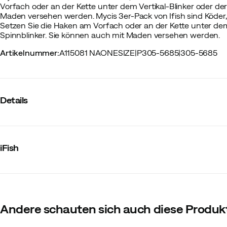
Vorfach oder an der Kette unter dem Vertikal-Blinker oder der
Maden versehen werden. Mycis 3er-Pack von Ifish sind Köder,
Setzen Sie die Haken am Vorfach oder an der Kette unter dem 
Spinnblinker. Sie können auch mit Maden versehen werden.
Artikelnummer
:
A115081 NAONESIZE
|
P305-5685
|
305-5685
Details
Hersteller-Farbbezeichnung
:
Nocolour
Größe
:
One Size
iFish
Andere schauten sich auch diese Produk