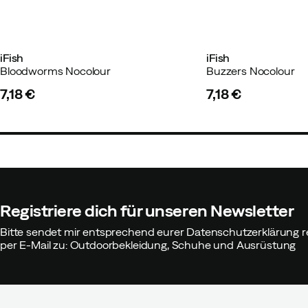
iFish
iFish
Bloodworms Nocolour
Buzzers Nocolour
7,18 €
7,18 €
price
price
Registriere dich für unseren Newsletter
Bitte sendet mir entsprechend eurer Datenschutzerklärung r
per E-Mail zu: Outdoorbekleidung, Schuhe und Ausrüstung