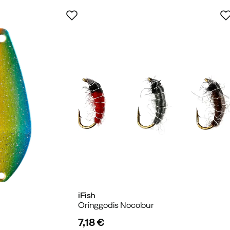
iFish
Öringgodis Nocolour
7,18 €