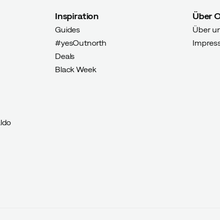
Inspiration
Über 
Guides
Über u
#yesOutnorth
Impres
Deals
Black Week
ldo