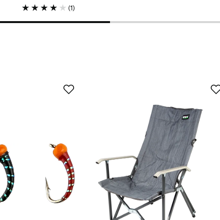
price
(
1
)