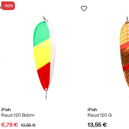
-50%
iFish
iFish
Raud 120 Bobm
Raud 120 G
6,78 €
13,55 €
13,55 €