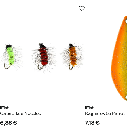
iFish
iFish
Caterpillars Nocolour
Ragnarök 55 Parrot
6,88 €
7,18 €