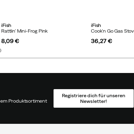
iFish
iFish
Rattlin' Mini-Frog Pink
Cook'n Go Gas Stov
8,09 €
36,27 €
price
price
1
)
Registriere dich für unseren
ndem Produktsortiment
Newsletter!