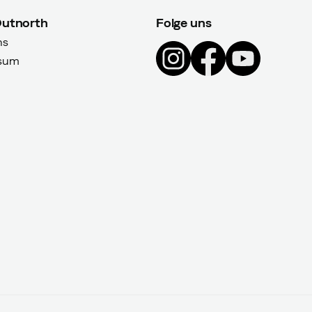
Outnorth
Folge uns
ns
sum