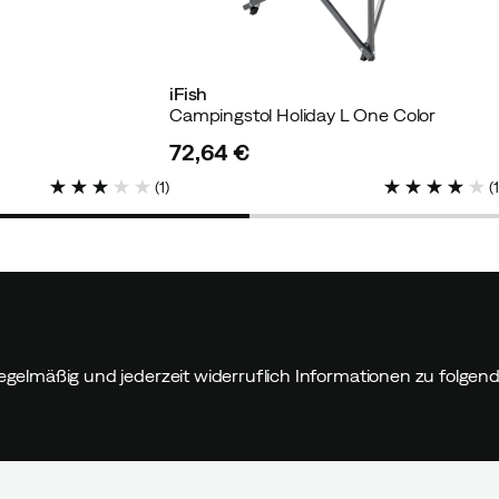
iFish
Campingstol Holiday L One Color
72,64 €
price
(
1
)
(
egelmäßig und jederzeit widerruflich Informationen zu folge