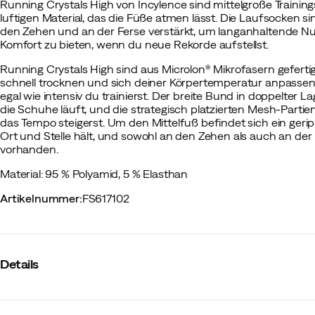
Running Crystals High von Incylence sind mittelgroße Traini
luftigen Material, das die Füße atmen lässt. Die Laufsocken s
den Zehen und an der Ferse verstärkt, um langanhaltende N
Komfort zu bieten, wenn du neue Rekorde aufstellst.
Running Crystals High sind aus Microlon® Mikrofasern gefertigt
schnell trocknen und sich deiner Körpertemperatur anpassen
egal wie intensiv du trainierst. Der breite Bund in doppelter L
die Schuhe läuft, und die strategisch platzierten Mesh-Parti
das Tempo steigerst. Um den Mittelfuß befindet sich ein geri
Ort und Stelle hält, und sowohl an den Zehen als auch an der
vorhanden.
Material: 95 % Polyamid, 5 % Elasthan
Artikelnummer
:
FS617102
Details
Hersteller-Farbbezeichnung
:
White Purple Orange