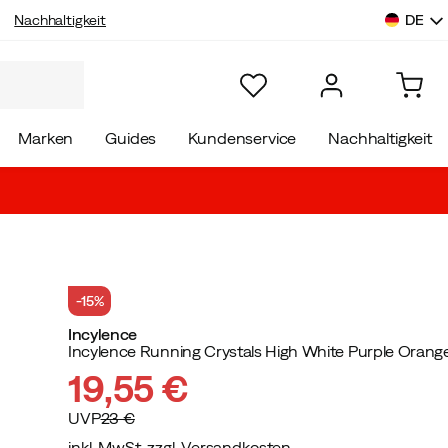
DE
Nachhaltigkeit
Marken
Guides
Kundenservice
Nachhaltigkeit
-15%
Incylence
Incylence Running Crystals High White Purple Orang
19,55 €
UVP
23 €
inkl. MwSt. zzgl. Versandkosten