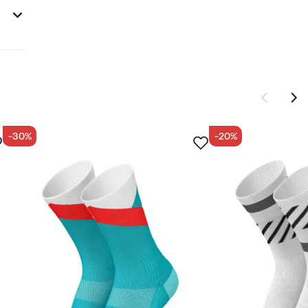
-30%
-20%