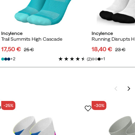
Incylence
Incylence
Trail Summits High Cascade
Running Disrupts H
17,50 €
18,40 €
25 €
23 €
discounted
original
discounted
original
2
1
(
2
)
price
price
price
price
-25%
-30%