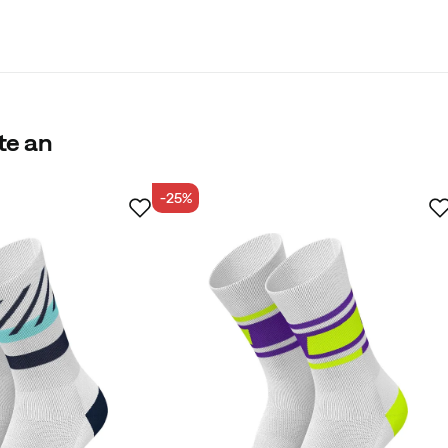
te an
-25%