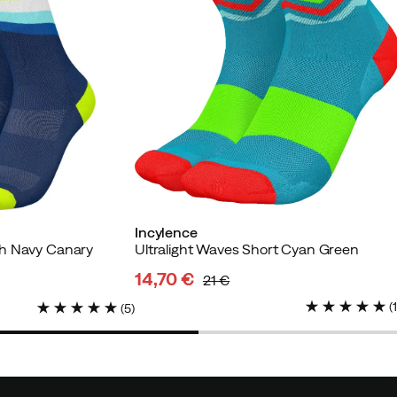
Incylence
h Navy Canary
Ultralight Waves Short Cyan Green
14,70 €
21 €
discounted
original
(
(
5
)
price
price