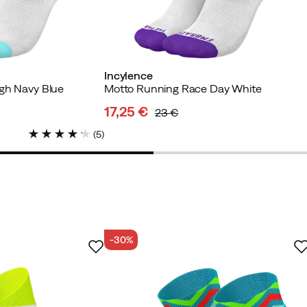
Incylence
gh Navy Blue
Motto Running Race Day White
17,25 €
23 €
discounted
original
(
5
)
price
price
-30%