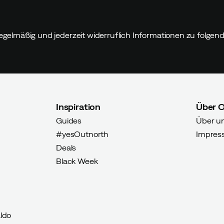
egelmäßig und jederzeit widerruflich Informationen zu folge
Inspiration
Über 
Guides
Über u
#yesOutnorth
Impres
Deals
Black Week
ldo