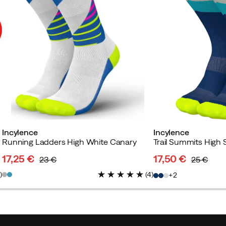
Incylence
Incylence
Running Ladders High White Canary
Trail Summits High 
17,25 €
17,50 €
23 €
25 €
discounted
original
discounted
original
1
)
(
4
)
2
price
price
price
price