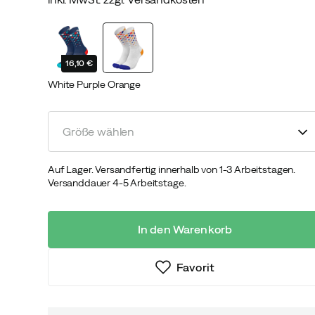
discounted
original
price
price
16,10 €
White Purple Orange
Größe wählen
Auf Lager. Versandfertig innerhalb von 1-3 Arbeitstagen.
Versanddauer 4-5 Arbeitstage.
In den Warenkorb
Favorit