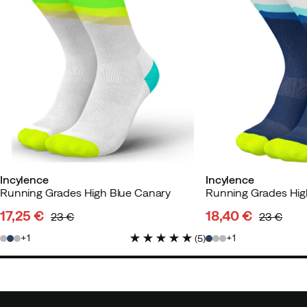
Incylence
Incylence
Running Grades High Blue Canary
Running Grades Hig
17,25 €
18,40 €
23 €
23 €
discounted
original
discounted
original
1
1
(
5
)
price
price
price
price