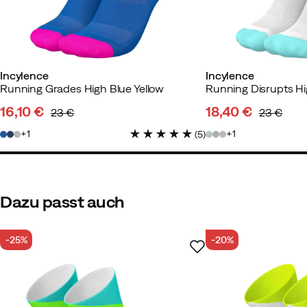
Incylence
Incylence
Running Grades High Blue Yellow
Running Disrupts Hi
16,10 €
18,40 €
23 €
23 €
discounted
original
discounted
original
1
1
(
5
)
price
price
price
price
Dazu passt auch
-25%
-20%