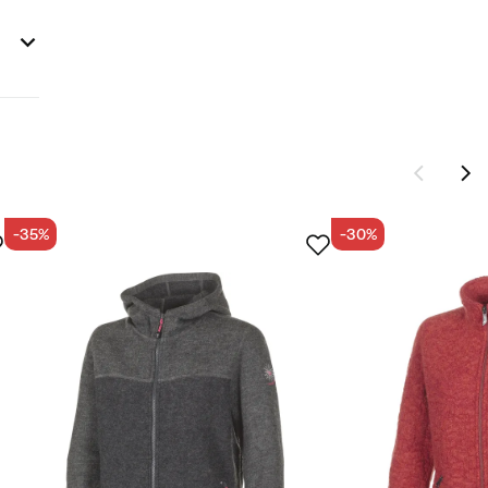
-35%
-30%