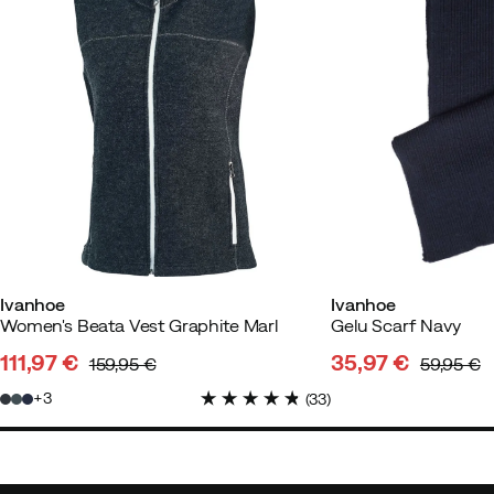
Ivanhoe
Ivanhoe
Women's Beata Vest Graphite Marl
Gelu Scarf Navy
111,97 €
35,97 €
159,95 €
59,95 €
discounted
original
discounted
original
3
(
33
)
price
price
price
price