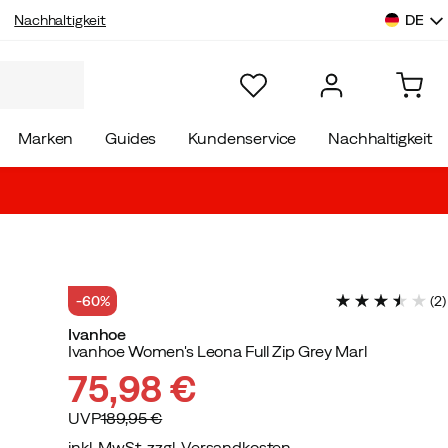
DE
Nachhaltigkeit
Marken
Guides
Kundenservice
Nachhaltigkeit
-60%
(
2
)
Ivanhoe
Ivanhoe Women's Leona Full Zip Grey Marl
75,98 €
UVP
189,95 €
inkl. MwSt. zzgl. Versandkosten