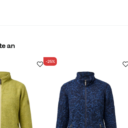
te an
-25%
Käufer
us Wolle, also wäre es schön, wenn Garn dabei wäre, um ihn
ottenfraß bekommen sollte. Es wäre unmöglich, diese Wolle