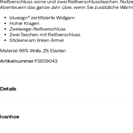
Reißverschluss vorne und zwei Reißverschlusstaschen. Nutzen
Abenteuern das ganze Jahr über, wenn Sie zusätzliche Wärm
bluesign® zertifizierte Wollgarn
Hoher Kragen
Zweiwege-Reißverschluss
Zwei Taschen mit Reißverschluss
Stickerei am linken Ärmel
Material: 98% Wolle, 2% Elastan
Artikelnummer
:
FS509043
Details
Hersteller-Farbbezeichnung
:
Grey Marl
Reißverschluss
:
Durchgehend
Ivanhoe
Dehnbar
:
Ja
Anzahl Taschen
:
2 St
Kapuze
:
Nein