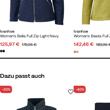
Vibeke
Vor 1 Jahr
Verifizierter 
Ivanhoe
Ivanhoe
Women's Bella Full Zip Light Navy
Women's Beata Full 
Passen:
Wie erwartet
125,97 €
142,46 €
Höhe:
155-159
179,95 €
189,95 
discounted
original
discounted
original
Gewicht:
60-64
price
price
price
price
Dazu passt auch
-30%
-40%