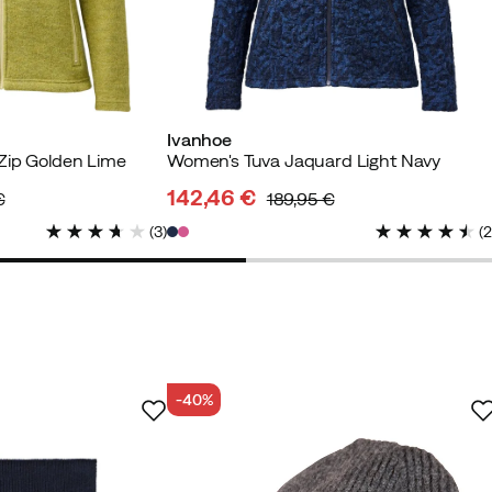
Käufer
Ivanhoe
Zip Golden Lime
Women's Tuva Jaquard Light Navy
142,46 €
€
189,95 €
discounted
original
(
3
)
(
price
price
Verified by Trustvoice
-40%