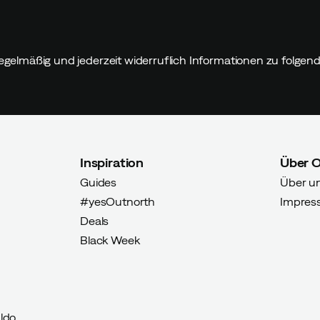
egelmäßig und jederzeit widerruflich Informationen zu folge
Inspiration
Über 
Guides
Über u
#yesOutnorth
Impres
Deals
Black Week
ldo