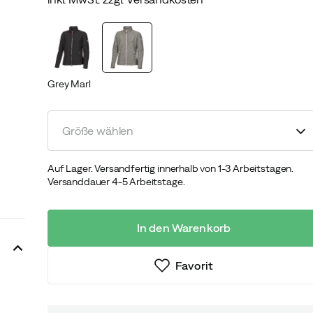
discounted
original
price
price
Grey Marl
Größe wählen
Auf Lager. Versandfertig innerhalb von 1-3 Arbeitstagen.
Versanddauer 4-5 Arbeitstage.
In den Warenkorb
Favorit