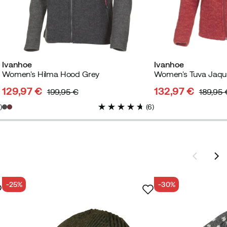
Ivanhoe
Ivanhoe
Women's Hilma Hood Grey
Women's Tuva Jaqu
129,97 €
132,97 €
199,95 €
189,95 
discounted
original
discounted
original
2
)
(
6
)
price
price
price
price
-25%
-30%