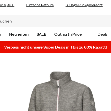
ur 4,90 €
Einfache Retoure
30 Tage Rückgaberecht
n
Neuheiten
SALE
Outnorth Price
Deals
Verpass nicht unsere Super Deals mit bis zu 60% Rabatt!