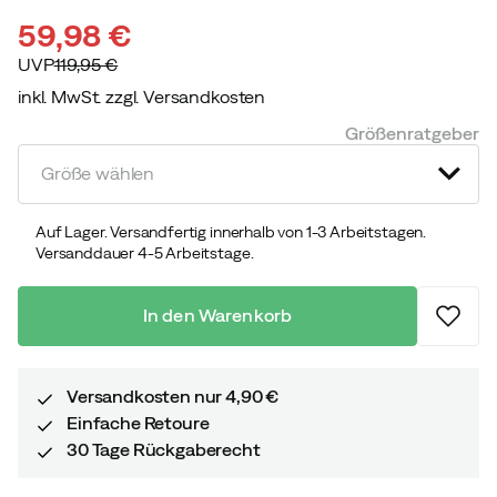
59,98 €
UVP
119,95 €
inkl. MwSt. zzgl. Versandkosten
discounted
original
Größenratgeber
price
price
Größe wählen
Auf Lager. Versandfertig innerhalb von 1-3 Arbeitstagen.
Versanddauer 4-5 Arbeitstage.
In den Warenkorb
Versandkosten nur 4,90 €
Einfache Retoure
30 Tage Rückgaberecht