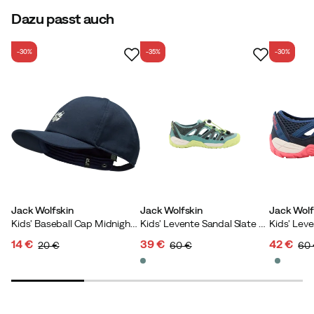
Dazu passt auch
-30%
-35%
-30%
Verified by Trustvoice
Jack Wolfskin
Jack Wolfskin
Jack Wolf
Kids' Baseball Cap Midnight Sky
Kids' Levente Sandal Slate Green
14 €
39 €
42 €
20 €
60 €
60
discounted
original
discounted
original
discoun
original
price
price
price
price
price
price