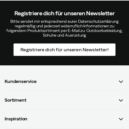
Registriere dich für unseren Newsletter
Bitte sendet mir entsprechend eurer Datenschutzerklärung
regelmäßig und jederzeit widerruflich Informationen zu
folgendem Produktsortiment per E-Mail zu: Outdoorbekleidung,
Schuhe und Ausrüstung
Registriere dich für unseren Newsletter!
Kundenservice
FAQ & Bestellvorgang
Sortiment
Kontaktiere uns
Damen
AGB mit Kundeninformationen
Inspiration
Herren
Datenschutzrichtlinien