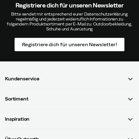
Registriere dich für unseren Newsletter
Bitte sendet mir entsprechend eurer Datenschutzerklärung
Passen:
Wie erwartet
regelmäßig und jederzeit widerruflich Informationen zu
Höhe:
175-179
folgendem Produktsortiment per E-Mail zu: Outdoorbekleidung,
Schuhe und Ausrüstung
Gewicht:
90-94
Farbe:
Green
Größe:
XL
Registriere dich für unseren Newsletter!
Kundenservice
Verified by Trustvoice
FAQ & Bestellvorgang
Sortiment
Kontaktiere uns
Damen
AGB mit Kundeninformationen
Inspiration
Herren
Datenschutzrichtlinien
Guides
Kinder
Versand- u. Zahlungsinformationen