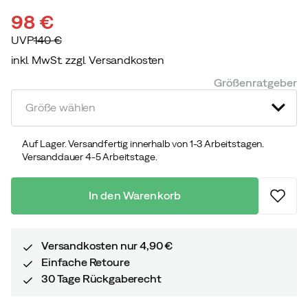
98 €
UVP
140 €
inkl. MwSt. zzgl. Versandkosten
discounted
original
Größenratgeber
price
price
Größe wählen
Auf Lager. Versandfertig innerhalb von 1-3 Arbeitstagen.
Versanddauer 4-5 Arbeitstage.
In den Warenkorb
Versandkosten nur 4,90 €
Einfache Retoure
30 Tage Rückgaberecht