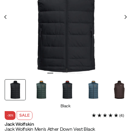
Black
SALE
(
4
)
-30%
Jack Wolfskin
Jack Wolfskin Men's Ather Down Vest Black