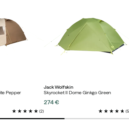
fizierter Käufer
Verified by Trustvoice
Jack Wolfskin
ite Pepper
Skyrocket II Dome Ginkgo Green
274 €
price
(
2
)
(