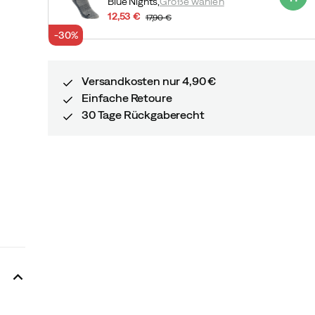
Blue Nights,
Größe wählen
12,53 €
17,90 €
discounted
original
-30%
price
price
Versandkosten nur 4,90 €
Einfache Retoure
30 Tage Rückgaberecht