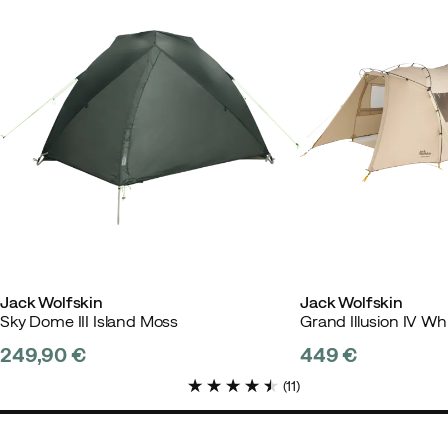
Christoffer L
Vor 2 Jahren
Veri
Passen:
Wie erwartet
Gewicht:
90-94
Farbe:
Phantom
Größe:
45
Jack Wolfskin
Jack Wolfskin
Sky Dome III Island Moss
Grand Illusion IV Wh
249,90 €
449 €
price
price
(
11
)