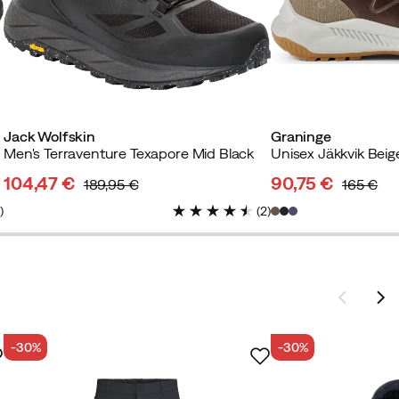
Jack Wolfskin
Graninge
Men's Terraventure Texapore Mid Black
Unisex Jäkkvik Beig
104,47 €
90,75 €
189,95 €
165 €
discounted
original
discounted
original
1
)
(
2
)
price
price
price
price
-30%
-30%