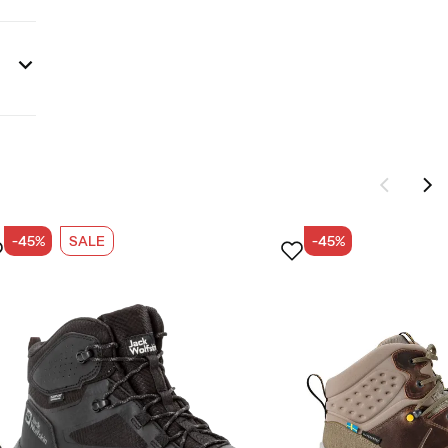
-45%
SALE
-45%