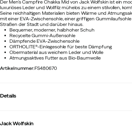
Der Men's Campfire Chakka Mid von Jack Wolfskin ist ein mode
luxuriöses Leder und Wollfilz mühelos zu einem stilvollen, ko
Seine reichhaltigen Materialien bieten Wärme und Atmungsakt
mit einer EVA-Zwischensohle, einer griffigen Gummilaufso
Straßen der Stadt und darüber hinaus.
Bequemer, moderner, halbhoher Schuh
Recycelte Gummi-Außensohle
Dämpfende EVA-Zwischensohle
ORTHOLITE®-Einlegesohle für beste Dämpfung
Obermaterial aus weichem Leder und Wolle
Atmungsaktives Futter aus Bio-Baumwolle
Artikelnummer
:
FS480670
Details
Hersteller-Farbbezeichnung
:
Cold Coffee
Außensohle
:
Gummi
Jack Wolfskin
Wasserdicht
:
Nein
Außenmaterial
:
Wolle/Leder