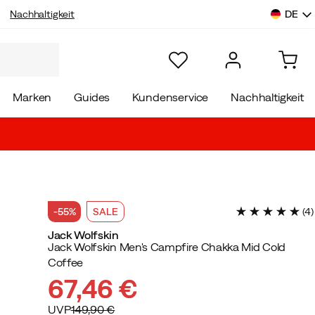
DE
Nachhaltigkeit
Marken
Guides
Kundenservice
Nachhaltigkeit
-55%
SALE
(
4
)
Jack Wolfskin
Jack Wolfskin Men's Campfire Chakka Mid Cold
Coffee
67,46 €
UVP
149,90 €