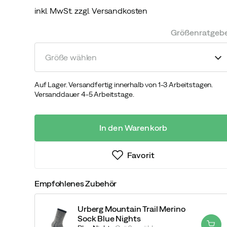
inkl. MwSt. zzgl. Versandkosten
discounted
original
price
price
Größenratgeb
Größe wählen
Auf Lager. Versandfertig innerhalb von 1-3 Arbeitstagen.
Versanddauer 4-5 Arbeitstage.
In den Warenkorb
Favorit
Empfohlenes Zubehör
Urberg Mountain Trail Merino
Sock Blue Nights