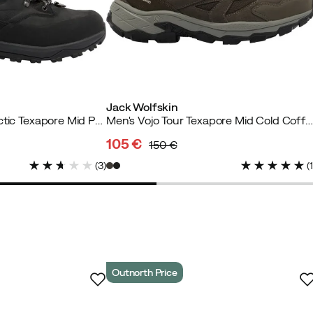
rter Käufer
Jack Wolfskin
Men's Terraquest Arctic Texapore Mid Phantom
Men's Vojo Tour Texapore Mid Cold Coffee
105 €
150 €
discounted
original
(
3
)
(
price
price
er Käufer
Outnorth Price