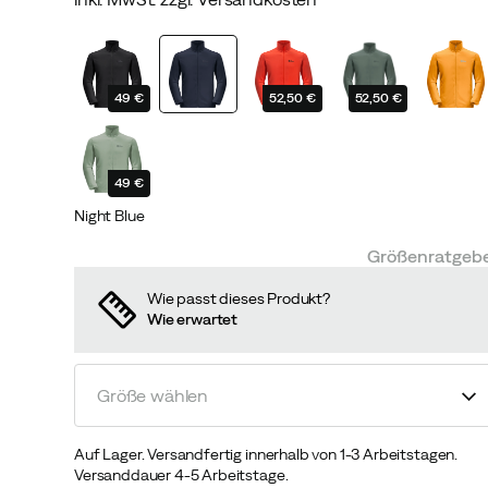
discounted
original
price
price
49 €
52,50 €
52,50 €
49 €
Night Blue
Größenratgeb
Wie passt dieses Produkt?
Wie erwartet
Größe wählen
Auf Lager. Versandfertig innerhalb von 1-3 Arbeitstagen.
Versanddauer 4-5 Arbeitstage.