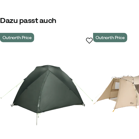
Farbe:
Green
Größe:
XL
Dazu passt auch
Outnorth Price
Outnorth Price
Andreas B
Vor 2 Jahren
Verifiz
Thomas P
Vor 2 Jahren
Verifizi
Nils H
Vor 2 Jahren
Verifizierter