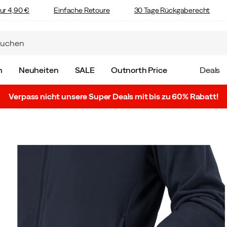
ur 4,90 €
Einfache Retoure
30 Tage Rückgaberecht
n
Neuheiten
SALE
Outnorth Price
Deals
Verpass nicht unsere Super Deals mit bis zu 60% Rabatt!