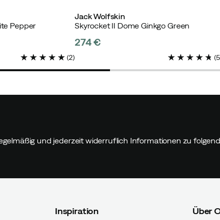
Jack Wolfskin
ite Pepper
Skyrocket II Dome Ginkgo Green
274 €
price
(
2
)
(
erter Käufer
r Käufer
egelmäßig und jederzeit widerruflich Informationen zu folge
Inspiration
Über 