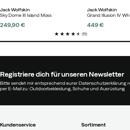
Jack Wolfskin
Jack Wolfskin
Sky Dome III Island Moss
Grand Illusion IV Wh
249,90 €
449 €
price
price
(
11
)
Kristian B
Vor 2 Jahren
Verifizi
Registriere dich für unseren Newsletter
Klas K
Vor 2 Jahren
Verifizierte
Bitte sendet mir entsprechend eurer Datenschutzerklärung r
per E-Mail zu: Outdoorbekleidung, Schuhe und Ausrüstung
Passen:
Wie erwartet
Höhe:
180-184
Gewicht:
95-99
Farbe:
Blue
Größe:
XL
Kundenservice
Sortiment