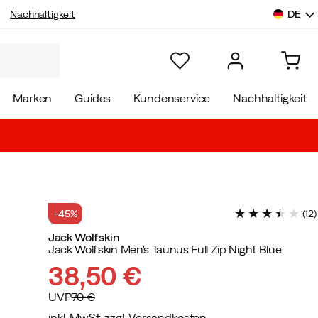
DE
Nachhaltigkeit
Marken
Guides
Kundenservice
Nachhaltigkeit
-45%
(
12
)
Jack Wolfskin
Jack Wolfskin Men's Taunus Full Zip Night Blue
38,50 €
UVP
70 €
inkl. MwSt. zzgl. Versandkosten