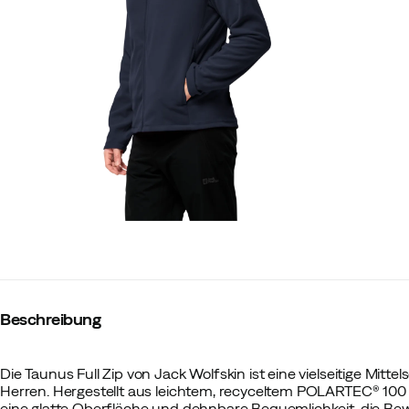
Beschreibung
Die Taunus Full Zip von Jack Wolfskin ist eine vielseitige Mitte
Herren. Hergestellt aus leichtem, recyceltem POLARTEC® 100 
eine glatte Oberfläche und dehnbare Bequemlichkeit, die B