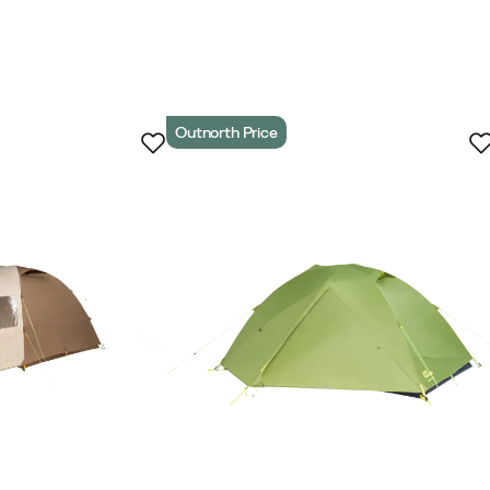
Outnorth Price
ierter Käufer
erter Käufer
 Käufer