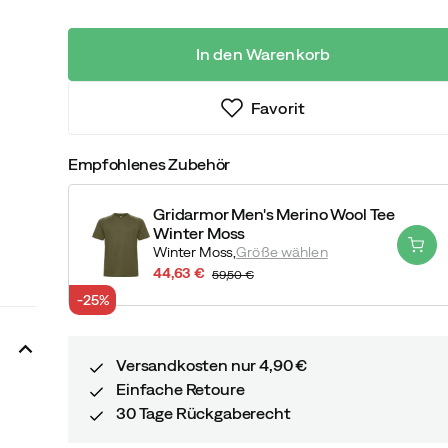
In den Warenkorb
Favorit
Empfohlenes Zubehör
Gridarmor Men's Merino Wool Tee
Winter Moss
Winter Moss,
Größe wählen
44,63 €
59,50 €
discounted
original
-25%
price
price
Versandkosten nur 4,90 €
Einfache Retoure
30 Tage Rückgaberecht