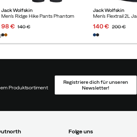
Jack Wolfskin
Jack Wolfskin
Men's Ridge Hike Pants Phantom
Men's Flextrail 2L J
98 €
140 €
140 €
200 €
discounted
original
discounted
original
5
)
price
price
price
price
Registriere dich für unseren
ndem Produktsortiment
Newsletter!
Outnorth
Folge uns