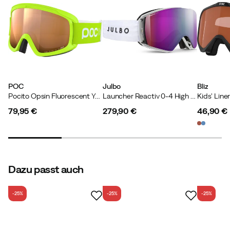
Gewicht
:
70 g
POC
Julbo
Bliz
Pocito Opsin Fluorescent Yellow/green/partly Sunny Light Orange
Launcher Reactiv 0-4 High Contrast White / Black
79,95 €
279,90 €
46,90 €
price
price
price
Dazu passt auch
-25%
-25%
-25%