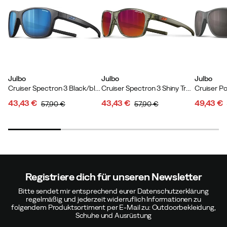
Julbo
Julbo
Julbo
Cruiser Spectron 3 Black/blue
Cruiser Spectron 3 Shiny Translucent Army Green / Matt Army Green - Multilayer Red
Cruiser Po
43,43 €
43,43 €
49,43 €
57,90 €
57,90 €
discounted
original
discounted
original
discoun
original
price
price
price
price
price
price
Registriere dich für unseren Newsletter
Bitte sendet mir entsprechend eurer Datenschutzerklärung
regelmäßig und jederzeit widerruflich Informationen zu
folgendem Produktsortiment per E-Mail zu: Outdoorbekleidung,
Schuhe und Ausrüstung