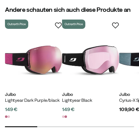
Kratzfest
:
Nein
Verspiegelt
Andere schauten sich auch diese Produkte an
:
Ja
Selbsttönende Gläser
:
Nein
Belüftung
:
Ja
Outnorth Price
Outnorth Price
Wechselgläser inklusive
:
Nein
Austauschbare Gläser
:
Nein
Größe
:
XL
Hergestellt in
:
Taiwan
Lichtdurchlässigkeit
:
15 %
Kategorie gemäß EN 1938
:
3
Gewicht
:
125 g
Julbo
Julbo
Julbo
Lightyear Dark Purple/black
Lightyear Black
149 €
149 €
109,90 
price
price
price