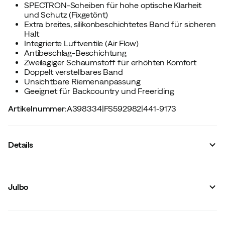
SPECTRON-Scheiben für hohe optische Klarheit
und Schutz (Fixgetönt)
Extra breites, silikonbeschichtetes Band für sicheren
Halt
Integrierte Luftventile (Air Flow)
Antibeschlag-Beschichtung
Zweilagiger Schaumstoff für erhöhten Komfort
Doppelt verstellbares Band
Unsichtbare Riemenanpassung
Geeignet für Backcountry und Freeriding
Artikelnummer
:
A398334
|
FS592982
|
441-9173
Details
Hersteller-Farbbezeichnung
:
White/Black Spectron S 3
Polarisiert
:
Nein
Julbo
Panorama-Sichtfeld
:
Ja
Modell
:
Erwachsene
Anti-Beschlag-Behandlung
:
Ja
Silikonbeschichtetes Brillenband
:
Ja