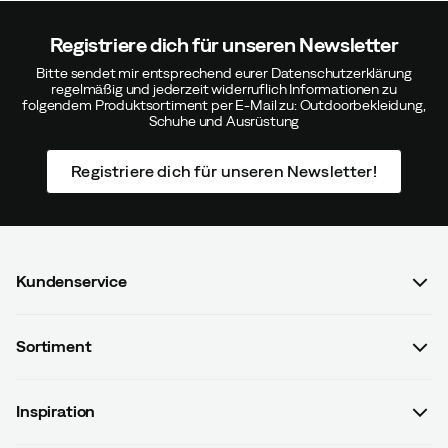
Registriere dich für unseren Newsletter
Bitte sendet mir entsprechend eurer Datenschutzerklärung
regelmäßig und jederzeit widerruflich Informationen zu
folgendem Produktsortiment per E-Mail zu: Outdoorbekleidung,
Schuhe und Ausrüstung
Registriere dich für unseren Newsletter!
Kundenservice
FAQ & Bestellvorgang
Sortiment
Kontaktiere uns
Damen
AGB mit Kundeninformationen
Inspiration
Herren
Datenschutzrichtlinien