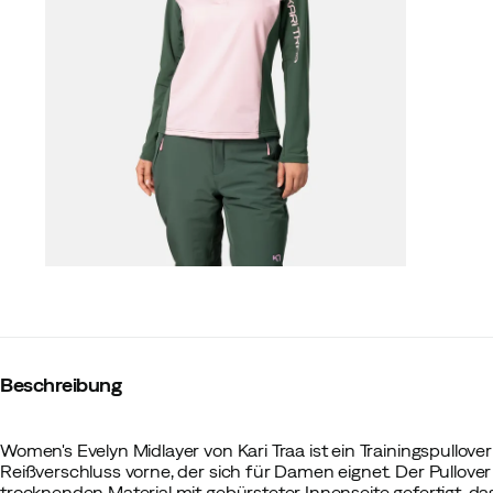
Beschreibung
Women's Evelyn Midlayer von Kari Traa ist ein Trainingspullo
Reißverschluss vorne, der sich für Damen eignet. Der Pullove
trocknenden Material mit gebürsteter Innenseite gefertigt, das