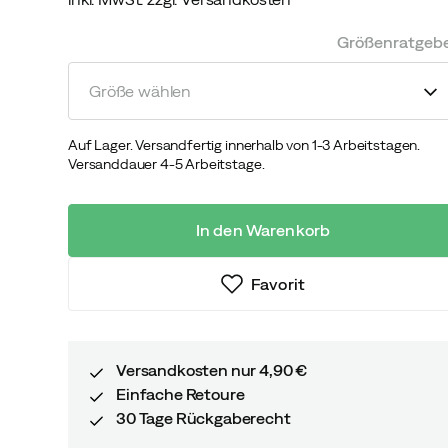
discounted
original
price
price
Größenratgeb
Größe wählen
Auf Lager. Versandfertig innerhalb von 1-3 Arbeitstagen.
Versanddauer 4-5 Arbeitstage.
In den Warenkorb
Favorit
Versandkosten nur 4,90 €
Einfache Retoure
30 Tage Rückgaberecht