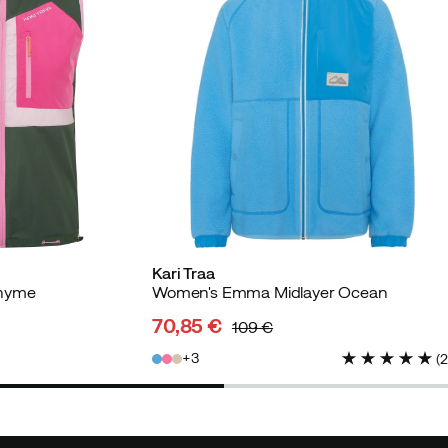
Kari Traa
Thyme
Women's Emma Midlayer Ocean
70,85 €
109 €
discounted
original
3
(
price
price