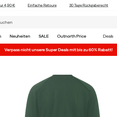
ur 4,90 €
Einfache Retoure
30 Tage Rückgaberecht
n
Neuheiten
SALE
Outnorth Price
Deals
Verpass nicht unsere Super Deals mit bis zu 60% Rabatt!