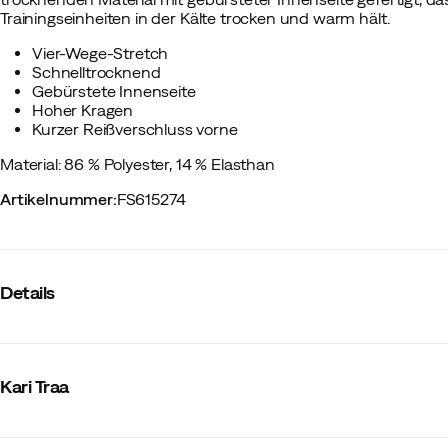
Trainingseinheiten in der Kälte trocken und warm hält.
Vier-Wege-Stretch
Schnelltrocknend
Gebürstete Innenseite
Hoher Kragen
Kurzer Reißverschluss vorne
Material: 86 % Polyester, 14 % Elasthan
Artikelnummer
:
FS615274
Details
Hersteller-Artikelnummer
:
623874
Hersteller-Farbbezeichnung
:
Thyme
Kari Traa
Reißverschluss
:
Kurz
Reflektoren
:
Nein
Netzgewebeeinsätze
:
Nein
Material
:
Polyester