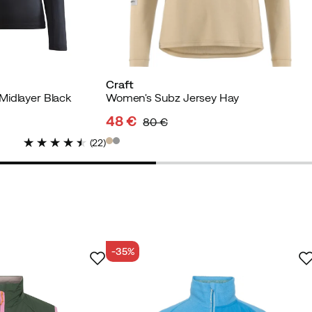
Verified by Trustvoice
Craft
Midlayer Black
Women's Subz Jersey Hay
48 €
80 €
discounted
original
(
22
)
price
price
-35%