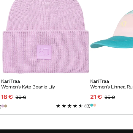
Kari Traa
Kari Traa
Women's Kyte Beanie Lily
Women's Linnea Ru
18 €
21 €
30 €
35 €
discounted
original
discounted
original
(
13
)
2
)
price
price
price
price