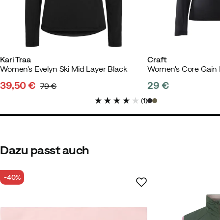
Kari Traa
Craft
Women's Evelyn Ski Mid Layer Black
Women's Core Gain 
39,50 €
29 €
79 €
discounted
original
price
(
1
)
price
price
Dazu passt auch
-40%