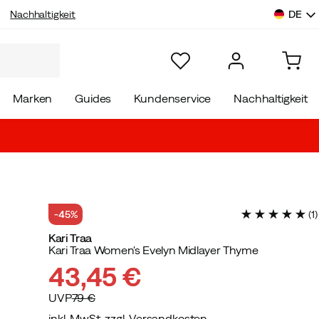
DE
Nachhaltigkeit
Marken
Guides
Kundenservice
Nachhaltigkeit
-45%
(
1
)
Kari Traa
Kari Traa Women's Evelyn Midlayer Thyme
43,45 €
UVP
79 €
inkl. MwSt. zzgl. Versandkosten