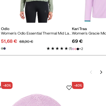
Odlo
Kari Traa
Women's Odlo Essential Thermal Mid Layer Shadow
Women's Gracie Midl
51,68 €
69 €
68,90 €
discounted
original
price
(
1
)
2
price
price
-40%
-40%