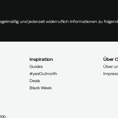
egelmäßig und jederzeit widerruflich Informationen zu folge
Inspiration
Über 
Guides
Über u
#yesOutnorth
Impres
Deals
Black Week
ldo