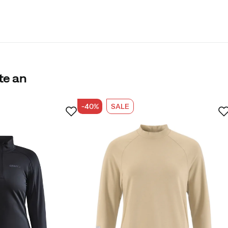
te an
-40%
SALE
er Käufer