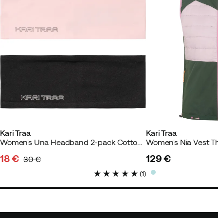
Kari Traa
Kari Traa
Women's Una Headband 2-pack Cotton Candy
Women's Nia Vest 
18 €
129 €
30 €
discounted
original
price
(
1
)
price
price