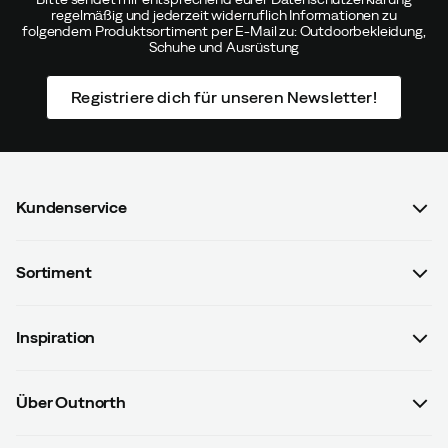
regelmäßig und jederzeit widerruflich Informationen zu
folgendem Produktsortiment per E-Mail zu: Outdoorbekleidung,
Schuhe und Ausrüstung
Registriere dich für unseren Newsletter!
Kundenservice
FAQ & Bestellvorgang
Sortiment
Kontaktiere uns
Damen
AGB mit Kundeninformationen
Inspiration
Herren
Datenschutzrichtlinien
Guides
Kinder
Versand- u. Zahlungsinformationen
Über Outnorth
#yesOutnorth
Ausrüstung
Widerrufsbelehrung & Widerrufsformular
Über uns