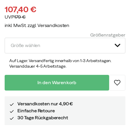
107,40 €
UVP
179 €
inkl. MwSt. zzgl. Versandkosten
discounted
original
Größenratgeber
price
price
Größe wählen
Auf Lager. Versandfertig innerhalb von 1-3 Arbeitstagen.
Versanddauer 4-5 Arbeitstage.
In den Warenkorb
Versandkosten nur 4,90 €
Einfache Retoure
30 Tage Rückgaberecht