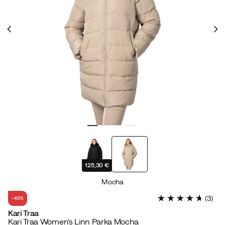
125,30 €
Mocha
(
3
)
-40%
Kari Traa
Kari Traa Women's Linn Parka Mocha