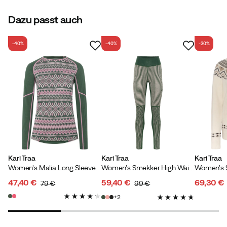
Dazu passt auch
-40%
-40%
-30%
Kari Traa
Kari Traa
Kari Traa
Women's Malia Long Sleeve Thyme
Women's Smekker High Waist Pants Thyme
47,40 €
59,40 €
69,30 €
79 €
99 €
discounted
original
discounted
original
discoun
original
2
price
price
price
price
price
price