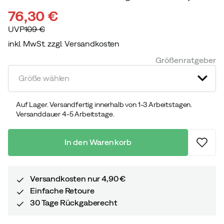
76,30 €
UVP
109 €
inkl. MwSt. zzgl. Versandkosten
discounted
original
Größenratgeber
price
price
Größe wählen
Auf Lager. Versandfertig innerhalb von 1-3 Arbeitstagen.
Versanddauer 4-5 Arbeitstage.
In den Warenkorb
Versandkosten nur 4,90 €
Einfache Retoure
30 Tage Rückgaberecht