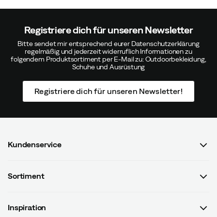
Registriere dich für unseren Newsletter
Bitte sendet mir entsprechend eurer Datenschutzerklärung
regelmäßig und jederzeit widerruflich Informationen zu
folgendem Produktsortiment per E-Mail zu: Outdoorbekleidung,
Schuhe und Ausrüstung
Registriere dich für unseren Newsletter!
Kundenservice
FAQ & Bestellvorgang
Sortiment
Kontaktiere uns
Damen
AGB mit Kundeninformationen
Inspiration
Herren
Datenschutzrichtlinien